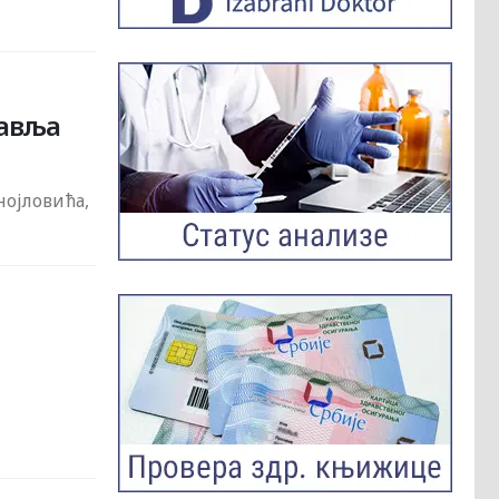
равља
и
нојловића,