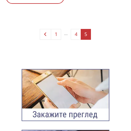
…
1
4
5