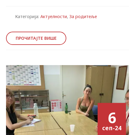
Категорија:
Актуелности
,
За родитеље
ПРОЧИТАЈТЕ ВИШЕ
6
сеп-24