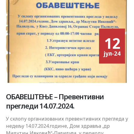
12
јул-24
ОБАВЕШТЕЊЕ – Превентивни
прегледи 14.07.2024.
У склопу организованих превентивних прегледа у
недељу 14.07.2024.године, Дом здравља ,др
Милутин Ивковић“-Палилула, у периоду...