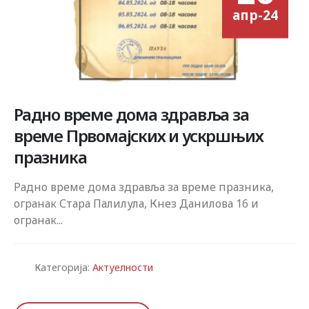
апр-24
Радно време дома здравља за
време Првомајских и ускршњих
празника
Радно време дома здравља за време празника,
огранак Стара Палилула, Кнез Данилова 16 и
огранак...
Категорија:
Актуелности