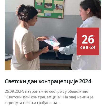
26
сеп-24
Светски дан контрацепције 2024
26.09.2024. патронажне сестре су обележиле
"Светски дан контрацепције". На овај начин је
скренута пажња грађана на...