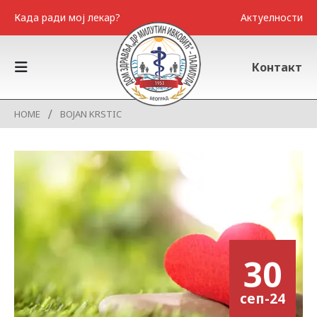
Када ради мој лекар?
Актуелности
Контакт
HOME
BOJAN KRSTIC
30
сеп-24