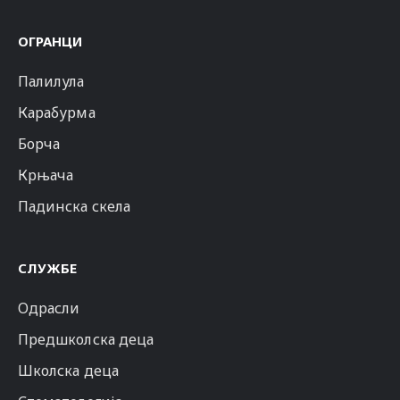
ОГРАНЦИ
Палилула
Карабурма
Борча
Крњача
Падинска скела
СЛУЖБЕ
Одрасли
Предшколска деца
Школска деца