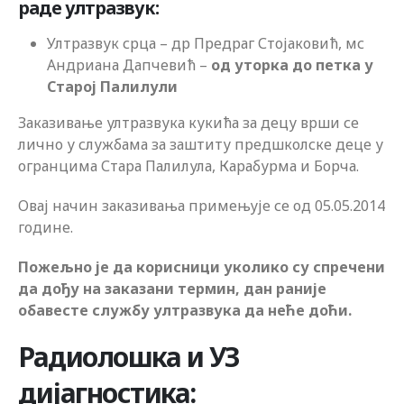
раде ултразвук:
Ултразвук срца – др Предраг Стојаковић, мс
Андриана Дапчевић –
од уторка до петка у
Старој Палилули
Заказивање ултразвука кукића за децу врши се
лично у службама за заштиту предшколске деце у
огранцима Стара Палилула, Карабурма и Борча.
Овај начин заказивања примењује се од 05.05.2014
године.
Пожељно је да корисници уколико су спречени
да дођу на заказани термин, дан раније
обавесте службу ултразвука да неће доћи.
Радиолошка и УЗ
дијагностика: