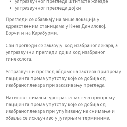
ултразвучног прегледа штитасте жлезде
ултразвучног прегледа дојки
Прегледи се обављају на више локација у
здравственим станицама у Кнез Даниловој,
Борчи и на Карабурми.
Сви прегледи се заказују код изабраног лекара, а
ултразвучни прегледи дојки код изабраног
гинеколога.
Ултразвучни преглед абдомена захтева припрему
пацијента према упутству које се добија од
изабраног лекара при заказивању прегледа.
Нативно снимање уротракта захтева припрему
пацијента према упутству које се добија од
изабраног лекара при упућивању на снимање и
обавља се искључиво у јутарњим терминима.