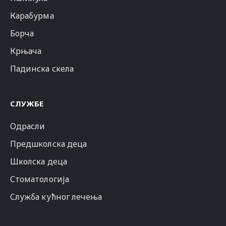
Карабурма
Борча
Крњача
Падинска скела
СЛУЖБЕ
Одрасли
Предшколска деца
Школска деца
Стоматологија
Служба кућног лечења