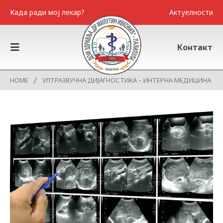
Када ради мој лекар?
Актуелности
Контакт
HOME
УЛТРАЗВУЧНА ДИЈАГНОСТИКА – ИНТЕРНА МЕДИЦИНА