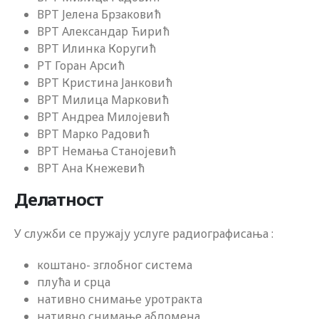
ВРТ Јелена Брзаковић
ВРТ Александар Ћирић
ВРТ Илинка Коругић
РТ Горан Арсић
ВРТ Кристина Јанковић
ВРТ Милица Марковић
ВРТ Андреа Милојевић
ВРТ Марко Радовић
ВРТ Немања Станојевић
ВРТ Ана Кнежевић
Делатност
У служби се пружају услуге радиографисања :
коштано- зглобног система
плућа и срца
нативно снимање уротракта
нативно снимање абдомена