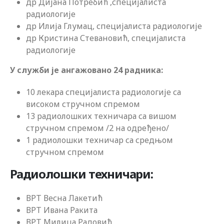
др Дијана Потребић ,специјалиста
радиологије
др Илија Глумац, специјалиста радиологије
др Кристина Стевановић, специјалиста
радиологије
У служби је ангажовано 24 радника:
10 лекара специјалиста радиологије са
високом стручном спремом
13 радиолошких техничара са вишом
стручном спремом /2 на одређено/
1 радиолошки техничар са средњом
стручном спремом
Радиолошки техничари:
ВРТ Весна Лакетић
ВРТ Ивана Ракита
ВРТ Милица Радовић