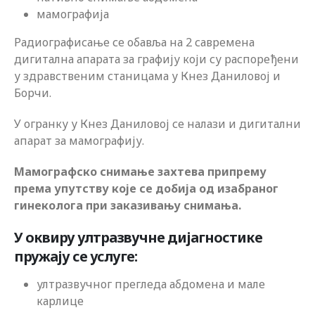
мамографија
Радиографисање се обавља на 2 савремена
дигитална апарата за графију који су распоређени
у здравственим станицама у Кнез Даниловој и
Борчи.
У огранку у Кнез Даниловој се налази и дигитални
апарат за мамографију.
Мамографско снимање захтева припрему
према упутству које се добија од изабраног
гинеколога при заказивању снимања.
У оквиру ултразвучне дијагностике
пружају се услуге:
ултразвучног прегледа абдомена и мале
карлице