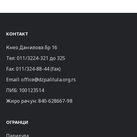
КОНТАКТ
Кнез Данилова бр 16
Тел:
011/3224-321
до 325
Fax: 011/324-88-44 (fax)
Email:
office@dzpalilula.org.rs
ПИБ: 100123514
Жиро рачун: 840-628667-98
ОГРАНЦИ
Палилула