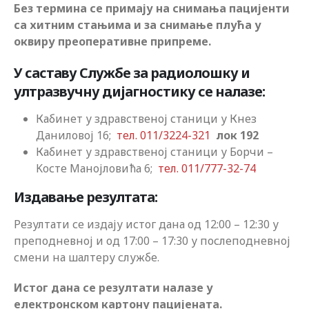
Без термина се примају на снимања пацијенти
са хитним стањима и за снимање плућа у
оквиру преоперативне припреме.
У саставу Службе за радиолошку и
ултразвучну дијагностику се налазе:
Кабинет у здравственој станици у Кнез
Даниловој 16;
тел. 011/3224-321
лок 192
Кабинет у здравственој станици у Борчи –
Koсте Манојловића 6;
тел. 011/777-32-74
Издавање резултата:
Резултати се издају истог дана од 12:00 – 12:30 у
преподневној и од 17:00 – 17:30 у послеподневној
смени на шалтеру службе.
Истог дана се резултати налазе у
електронском картону пацијената.