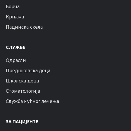
Борча
Крњача
Падинска скела
СЛУЖБЕ
Одрасли
Предшколска деца
Школска деца
Стоматологија
Служба кућног лечења
ЗА ПАЦИЈЕНТЕ