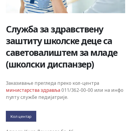
Служба за здравствену
заштиту школске деце са
саветовалиштем за младе
(школски диспанзер)
Заказивање прегледа преко кол-центра
министарства здравља
011/362-00-00 или на инфо
пулту службе педијатрије.
Кол центар