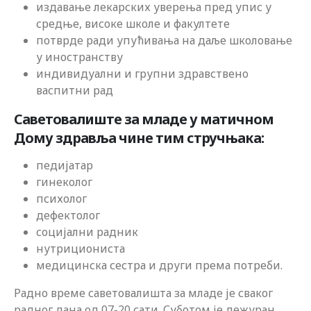
издавање лекарских уверења пред упис у
средње, високе школе и факултете
потврде ради упућивања на даље школовање
у иностранству
индивидуални и групни здравствено
васпитни рад
Саветовалиште за младе у матичном
Дому здравља чине тим стручњака:
педијатар
гинеколог
психолог
дефектолог
социјални радник
нутрициониста
медицинска сестра и други према потреби.
Радно време саветовалишта за младе је сваког
радног дана од 07-20 сати. Суботом је дежуран