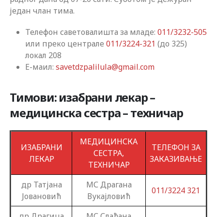
један члан тима.
Телефон саветовалишта за младе:
011/3232-505
или преко централе
011/3224-321
(до 325)
локал 208
Е-маил
:
savetdzpalilula@gmail.com
Тимови: изабрани лекар –
медицинска сестра – техничар
МЕДИЦИНСКА
ИЗАБРАНИ
ТЕЛЕФОН ЗА
СЕСТРА,
ЛЕКАР
ЗАКАЗИВАЊЕ
ТЕХНИЧАР
др Татјана
МС Драгана
011/3224 321
Јовановић
Вукајловић
др Драгица
МС Слађана