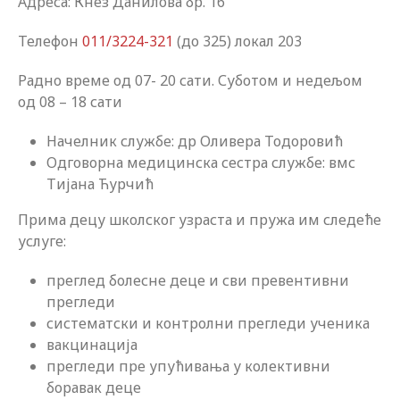
Адреса: Кнез Данилова бр. 16
Телефон
011/3224-321
(до 325) локал 203
Радно време од 07- 20 сати. Суботом и недељом
од 08 – 18 сати
Начелник службе: др Оливера Тодоровић
Одговорна медицинска сестра службе: вмс
Тијана Ћурчић
Прима децу школског узраста и пружа им следеће
услуге:
преглед болесне деце и сви превентивни
прегледи
систематски и контролни прегледи ученика
вакцинација
прегледи пре упућивања у колективни
боравак деце