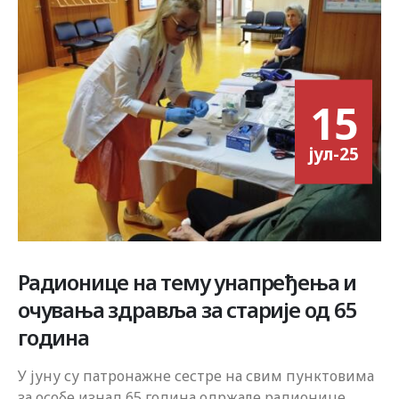
15
јул-25
Радионице на тему унапређења и
очувања здравља за старије од 65
година
У јуну су патронажне сестре на свим пунктовима
за особе изнад 65 година одржале радионице...