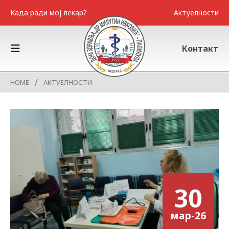
Када ради мој лекар?
Актуелности
Контакт
HOME
АКТУЕЛНОСТИ
30
мар-26