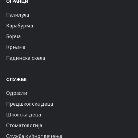
ОГРАНЦИ
Палилула
Карабурма
Борча
Крњача
Падинска скела
СЛУЖБЕ
Одрасли
Предшколска деца
Школска деца
Стоматологија
Служба кућног лечења