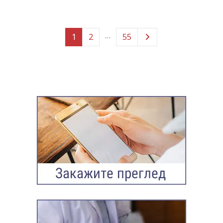
…
1
2
55