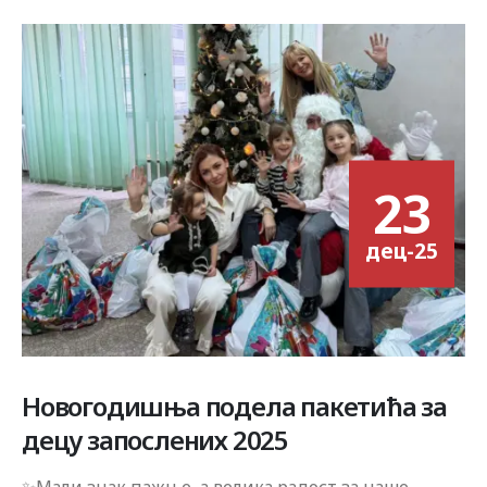
23
дец-25
Новогодишња подела пакетића за
децу запослених 2025