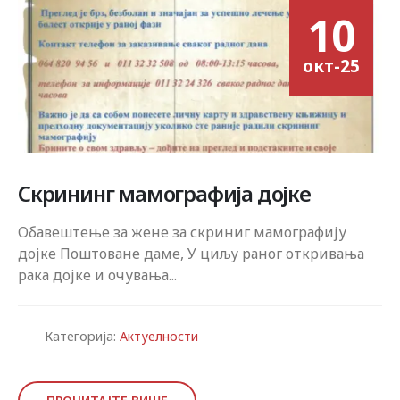
10
окт-25
Скрининг мамографија дојке
Обавештење за жене за скриниг мамографију
дојке Поштоване даме, У циљу раног откривања
рака дојке и очувања...
Категорија:
Актуелности