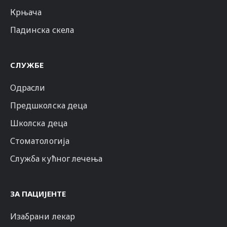
Крњача
Падинска скела
СЛУЖБЕ
Одрасли
Предшколска деца
Школска деца
Стоматологија
Служба кућног лечења
ЗА ПАЦИЈЕНТЕ
Изабрани лекар