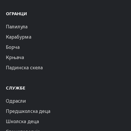
ОГРАНЦИ
Палилула
Карабурма
Борча
Крњача
Падинска скела
СЛУЖБЕ
Одрасли
Предшколска деца
Школска деца