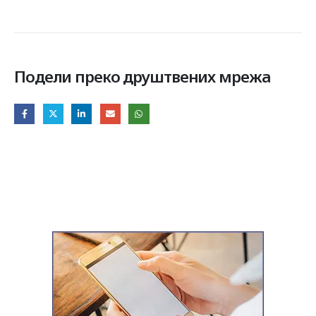
Подели преко друштвених мрежа