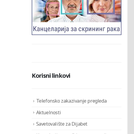
Korisni linkovi
Telefonsko zakazivanje pregleda
Aktuelnosti
Savetovalište za Dijabet