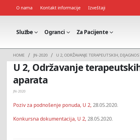
O nama
Kontakt informacije
Izveštaji
Službe
Ogranci
Za Pacijente
HOME
JN-2020
U 2, ODRŽAVANJE TERAPEUTSKIH, DIJAGNO
U 2, Održavanje terapeutskih,
aparata
JN-2020
Poziv za podnošenje ponuda, U 2,
28.05.2020.
Konkursna dokumentacija, U 2,
28.05.2020.