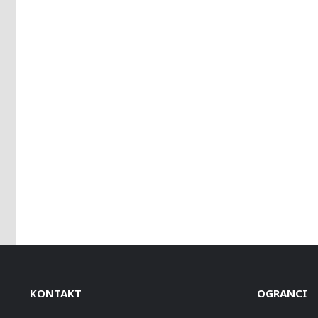
KONTAKT
OGRANCI