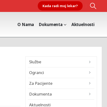
Kada radi moj lekar?
O Nama
Dokumenta
Aktuelnosti
Službe
Ogranci
Za Pacijente
Dokumenta
Aktuelnosti