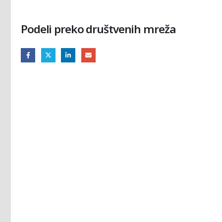
Podeli preko društvenih mreža