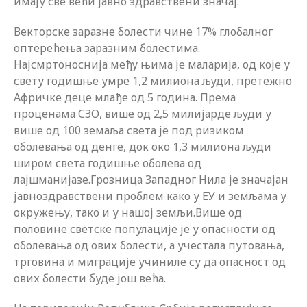
имају све већи јавно здравствени значај.
Векторске заразне болести чине 17% глобалног
оптерећења заразним болестима.
Најсмртоноснија међу њима је маларија, од које у
свету годишње умре 1,2 милиона људи, претежно
Афричке деце млађе од 5 година. Према
проценама СЗО, више од 2,5 милијарде људи у
више од 100 земаља света је под ризиком
оболевања од денге, док око 1,3 милиона људи
широм света годишње оболева од
лајшманијазе.Грозница Западног Нила је значајан
јавноздравствени проблем како у ЕУ и земљама у
окружењу, тако и у нашој земљи.Више од
половине светске популације је у опасности од
оболевања од ових болести, а учестала путовања,
трговина и миграције учиниле су да опасност од
ових болести буде још већа.