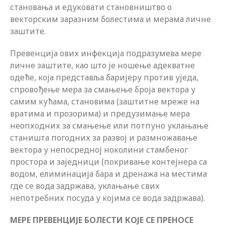
становања и едуковати становништво о
векторским заразним болестима и мерама личне
заштите.
Превенција ових инфекција подразумева мере
личне заштите, као што је ношење адекватне
одеће, која представља баријеру против уједа,
спровођење мера за смањење броја вектора у
самим кућама, становима (заштитне мреже на
вратима и прозорима) и предузимање мера
неопходних за смањење или потпуно уклањање
станишта погодних за развој и размножавање
вектора у непосредној ноколини стамбеног
простора и заједници (покривање контејнера са
водом, елиминација бара и дренажа на местима
где се вода задржава, уклањање свих
непотребних посуда у којима се вода задржава).
МЕРЕ ПРЕВЕНЦИЈЕ БОЛЕСТИ КОЈЕ СЕ ПРЕНОСЕ