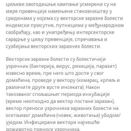
циљеви овогодишње кампање усмерени су на
мере превенције намењене становништву у
срединама у којима су векторске заразне болести
ендемски присутне, путницима у међународном
саобраћају, као и унапређењу интерсекторске
сарадње у циљу превенције, спречавања и
сузбијања векторских заразних болести.
Векторске заразне болести су болестичији
узрочник (бактерија, вирус, рикеција, паразит)
извесно време, пре него што доспе у свог
домаћина, проведе у вектору (комарац, крпељ и
различите друге врсте инсеката). Након
такозваног спољашњег периода инкубације
(време неопходно да вектор постане заразан),
вектор преноси узрочника заразних болести на
осетљивог домаћина (човек, животиња) убодом/
уједом. Инфицирани вектори најчешће
доживотно преносе узрочника.