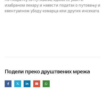
изабраном лекару и навести податак о путовању и
евентуалном убоду комарца или других инсеката.
Подели преко друштвених мрежа