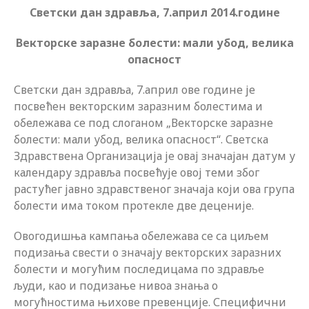
Светски дан здравља, 7.април 2014.године
Векторске заразне болести: мали убод, велика
опасност
Светски дан здравља, 7.април ове године је
посвећен векторским заразним болестима и
обележава се под слоганом „Векторске заразне
болести: мали убод, велика опасност“. Светска
Здравствена Организација је овај значајан датум у
календару здравља посвећује овој теми због
растућег јавно здравственог значаја који ова група
болести има током протекле две деценије.
Овогодишња кампања обележава се са циљем
подизања свести о значају векторских заразних
болести и могућим последицама по здравље
људи, као и подизање нивоа знања о
могућностима њихове превенције. Специфични