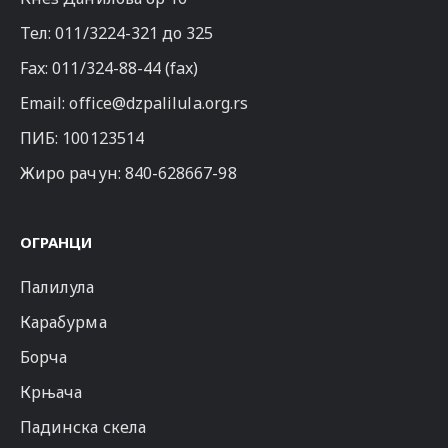
Тел:
011/3224-321
до 325
Fax: 011/324-88-44 (fax)
Email:
office@dzpalilula.org.rs
ПИБ: 100123514
Жиро рачун: 840-628667-98
ОГРАНЦИ
Палилула
Карабурма
Борча
Крњача
Падинска скела