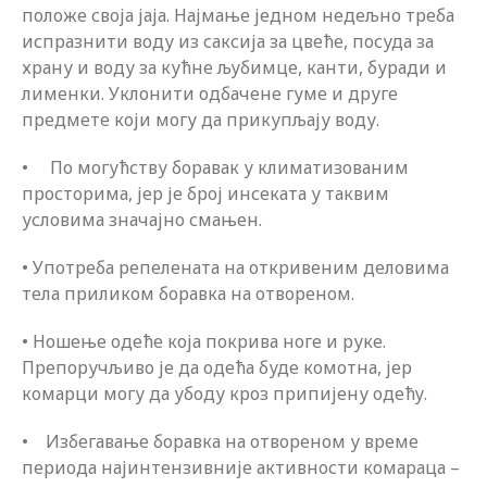
положе своја јаја. Најмање једном недељно треба
испразнити воду из саксија за цвеће, посуда за
храну и воду за кућне љубимце, канти, буради и
лименки. Уклонити одбачене гуме и друге
предмете који могу да прикупљају воду.
• По могућству боравак у климатизованим
просторима, јер је број инсеката у таквим
условима значајно смањен.
• Употреба репелената на откривеним деловима
тела приликом боравка на отвореном.
• Ношење одеће која покрива ноге и руке.
Препоручљиво је да одећа буде комотна, јер
комарци могу да убоду кроз припијену одећу.
• Избегавање боравка на отвореном у време
периода најинтензивније активности комараца –