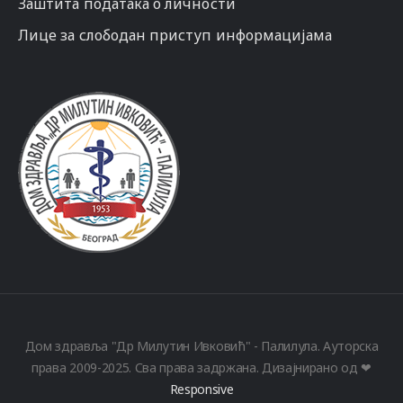
Заштита података о личности
Лице за слободан приступ информацијама
Дом здравља "Др Милутин Ивковић" - Палилула. Ауторска
права 2009-2025. Сва права задржана. Дизајнирано од ❤
Responsive