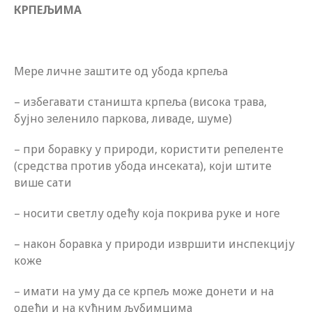
КРПЕЉИМА
Мере личне заштите од убода крпеља
– избегавати станишта крпеља (висока трава,
бујно зеленило паркова, ливаде, шуме)
– при боравку у природи, користити репеленте
(средства против убода инсеката), који штите
више сати
– носити светлу одећу која покрива руке и ноге
– након боравка у природи извршити инспекцију
коже
– имати на уму да се крпељ може донети и на
одећи и на кућним љубимцима