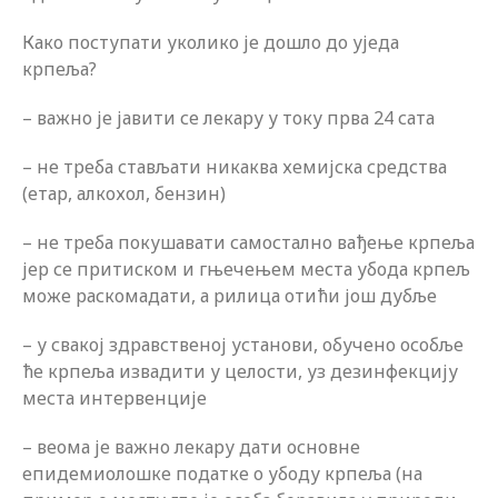
Како поступати уколико је дошло до уједа
крпеља?
– важно је јавити се лекару у току прва 24 сата
– не треба стављати никаква хемијска средства
(етар, алкохол, бензин)
– не треба покушавати самостално вађење крпеља
јер се притиском и гњечењем места убода крпељ
може раскомадати, а рилица отићи још дубље
– у свакој здравственој установи, обучено особље
ће крпеља извадити у целости, уз дезинфекцију
места интервенције
– веома је важно лекару дати основне
епидемиолошке податке о убоду крпеља (на