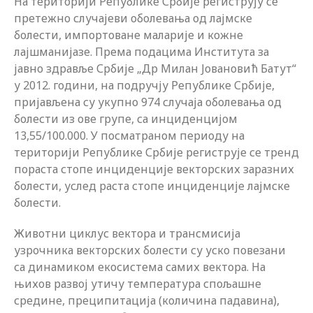
На територији Републике Србије региструју се
претежно случајеви оболевања од лајмске
болести, импортоване маларије и кожне
лајшманијазе. Према подацима Института за
јавно здравље Србије „Др Милан Јовановић Батут“
у 2012. години, на подручју Републике Србије,
пријављена су укупно 974 случаја оболевања од
болести из ове групе, са инциденцијом
13,55/100.000. У посматраном периоду на
територији Републике Србије региструје се тренд
пораста стопе инциденције векторских заразних
болести, услед раста стопе инциденције лајмске
болести.
Животни циклус вектора и трансмисија
узрочника векторских болести су уско повезани
са динамиком екосистема самих вектора. На
њихов развој утичу температура спољашне
средине, преципитација (количина падавина),