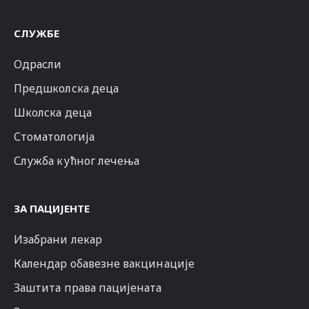
СЛУЖБЕ
Одрасли
Предшколска деца
Школска деца
Стоматологија
Служба кућног лечења
ЗА ПАЦИЈЕНТЕ
Изабрани лекар
Календар обавезне вакцинације
Заштита права пацијената