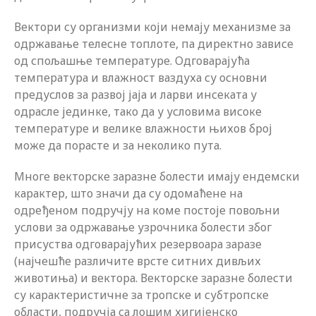
Вектори су организми који немају механизме за
одржавање телесне топлоте, па директно зависе
од спољашње температуре. Одговарајућа
температура и влажност ваздуха су основни
предуслов за развој јаја и ларви инсеката у
одрасле јединке, тако да у условима високе
температуре и велике влажности њихов број
може да порасте и за неколико пута.
Многе векторске заразне болести имају ендемски
карактер, што значи да су одомаћене на
одређеном подручју на коме постоје повољни
услови за одржавање узрочника болести због
присуства одговарајућих резервоара заразе
(најчешће различите врсте ситних дивљих
животиња) и вектора. Векторске заразне болести
су карактеристичне за тропске и субтропске
области, подручја са лошим хигијенско