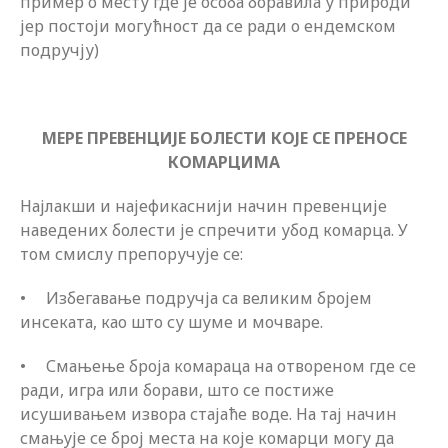
пример о месту где је особа боравила у природи
јер постоји могућност да се ради о ендемском
подручју)
МЕРЕ ПРЕВЕНЦИЈЕ БОЛЕСТИ КОЈЕ СЕ ПРЕНОСЕ
КОМАРЦИМА
Најлакши и најефикаснији начин превенције
наведених болести је спречити убод комарца. У
том смислу препоручује се:
• Избегавање подручја са великим бројем
инсеката, као што су шуме и мочваре.
• Смањење броја комараца на отвореном где се
ради, игра или борави, што се постиже
исушивањем извора стајаће воде. На тај начин
смањује се број места на које комарци могу да