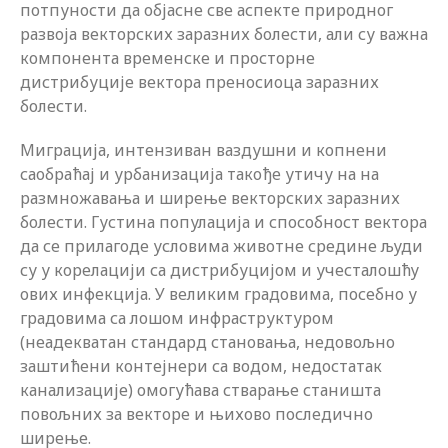
потпуности да објасне све аспекте природног
развоја векторских заразних болести, али су важна
компонента временске и просторне
дистрибуције вектора преносиоца заразних
болести.
Миграција, интензиван ваздушни и копнени
саобраћај и урбанизација такође утичу на на
размножавања и ширење векторских заразних
болести. Густина популација и способност вектора
да се прилагоде условима животне средине људи
су у корелацији са дистрибуцијом и учесталошћу
ових инфекција. У великим градовима, посебно у
градовима са лошом инфраструктуром
(неадекватан стандард становања, недовољно
заштићени контејнери са водом, недостатак
канализације) омогућава стварање станишта
повољних за векторе и њихово последично
ширење.