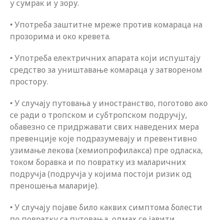
у сумрак и у зору.
• Употреба заштитне мреже против комараца на
прозорима и око кревета.
• Употреба електричних апарата који испуштају
средство за уништавање комараца у затвореном
простору.
• У случају путовања у иностранство, поготово ако
се ради о тропском и субтропском подручју,
обавезно се придржавати свих наведених мера
превенције које подразумевају и превентивно
узимање лекова (хемиопрофилакса) пре одласка,
током боравка и по повратку из маларичних
подручја (подручја у којима постоји ризик од
преношења маларије).
• У случају појаве било каквих симптома болести
по повратку са путовања, одмах се јавити