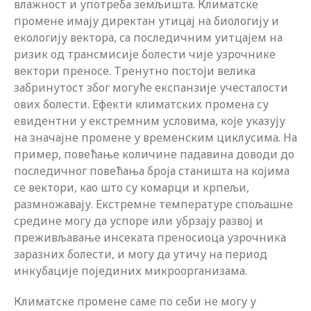
влажност и употреба земљишта. Климатске
промене имају директан утицај на биологију и
екологију вектора, са последичним уитцајем на
ризик од трансмисије болести чије узрочнике
вектори преносе. Тренутно постоји велика
забринутост због могуће експанзије учесталости
ових болести. Ефекти климатских промена су
евидентни у екстремним условима, које указују
на значајне промене у временским циклусима. На
пример, повећање количине падавина доводи до
последичног повећања броја станишта на којима
се вектори, као што су комарци и крпељи,
размножавају. Екстремне температуре спољашне
средине могу да успоре или убрзају развој и
преживљавање инсеката преносиоца узрочника
заразних болести, и могу да утичу на период
инкубације појединих микроорганизама.
Климатске промене саме по себи не могу у