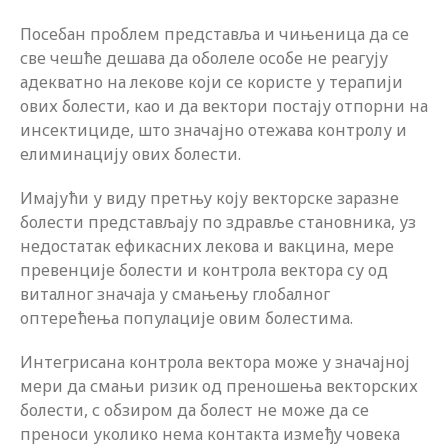
Посебан проблем представља и чињеница да се
све чешће дешава да оболеле особе не реагују
адекватно на лекове који се користе у терапији
ових болести, као и да вектори постају отпорни на
инсектициде, што значајно отежава контролу и
елиминацију ових болести.
Имајући у виду претњу коју векторске заразне
болести представљају по здравље становника, уз
недостатак ефикасних лекова и вакцина, мере
превенције болести и контрола вектора су од
виталног значаја у смањењу глобалног
оптерећења популације овим болестима.
Интегрисана контрола вектора може у значајној
мери да смањи ризик од преношења векторских
болести, с обзиром да болест не може да се
преноси уколико нема контакта између човека