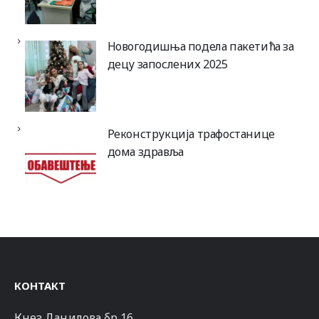
Новогодишња подела пакетића за
децу запослених 2025
Реконструкција трафостанице
дома здравља
КОНТАКТ
Кнез Данилова бр 16