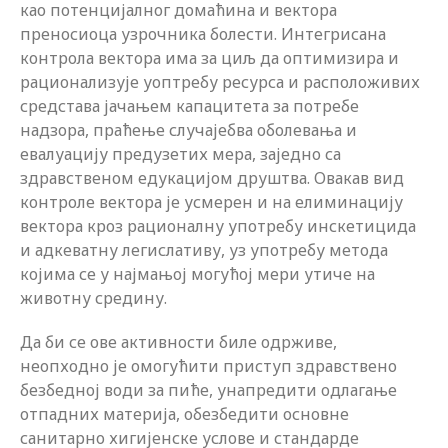
као потенцијалног домаћина и вектора
преносиоца узрочника болести. Интегрисана
контрола вектора има за циљ да оптимизира и
рационализује уоптребу ресурса и расположивих
средстава јачањем капацитета за потребе
надзора, праћење случајебва оболевања и
евалуацију предузетих мера, заједно са
здравственом едукацијом друштва. Овакав вид
контроле вектора је усмерен и на елиминацију
вектора кроз рационалну употребу инскетицида
и адкеватну легислативу, уз употребу метода
којима се у најмањој могућој мери утиче на
животну средину.
Да би се ове активности биле одрживе,
неопходно је омогућити приступ здравствено
безбедној води за пиће, унапредити одлагање
отпадних материја, обезбедити основне
санитарно хигијенске услове и стандарде