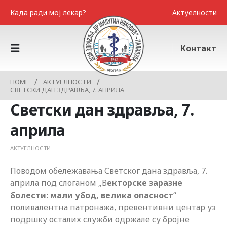
Када ради мој лекар?
Актуелности
Контакт
HOME
АКТУЕЛНОСТИ
СВЕТСКИ ДАН ЗДРАВЉА, 7. АПРИЛА
Светски дан здравља, 7.
априла
АКТУЕЛНОСТИ
Поводом обележавања Светског дана здравља, 7.
априла под слоганом „В
екторске заразне
болести: мали убод, велика опасност
“
поливалентна патронажа, превентивни центар уз
подршку осталих служби одржале су бројне