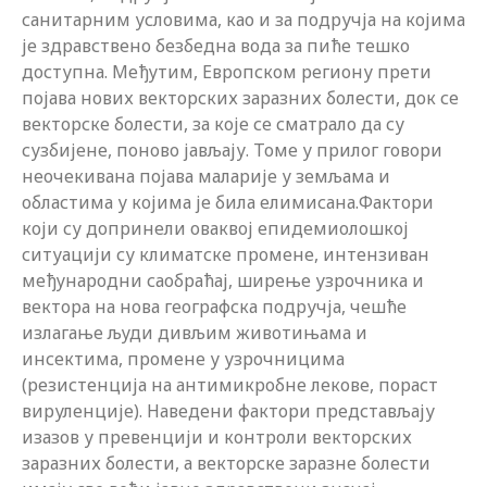
санитарним условима, као и за подручја на којима
је здравствено безбедна вода за пиће тешко
доступна. Међутим, Европском региону прети
појава нових векторских заразних болести, док се
векторске болести, за које се сматрало да су
сузбијене, поново јављају. Томе у прилог говори
неочекивана појава маларије у земљама и
областима у којима је била елимисана.Фактори
који су допринели оваквој епидемиолошкој
ситуацији су климатске промене, интензиван
међународни саобраћај, ширење узрочника и
вектора на нова географска подручја, чешће
излагање људи дивљим животињама и
инсектима, промене у узрочницима
(резистенција на антимикробне лекове, пораст
вируленције). Наведени фактори представљају
изазов у превенцији и контроли векторских
заразних болести, а векторске заразне болести