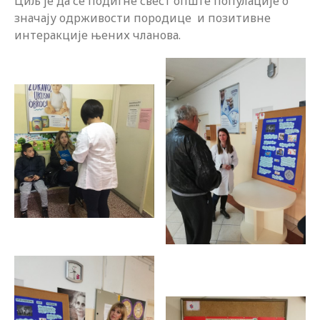
Циљ је да се подигне свест опште популације о
значају одрживости породице и позитивне
интеракције њених чланова.