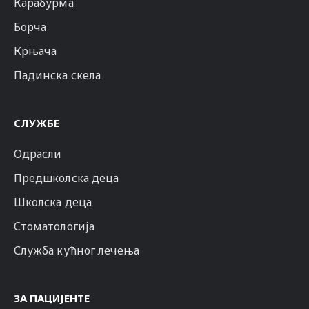
Карабурма
Борча
Крњача
Падинска скела
СЛУЖБЕ
Одрасли
Предшколска деца
Школска деца
Стоматологија
Служба кућног лечења
ЗА ПАЦИЈЕНТЕ