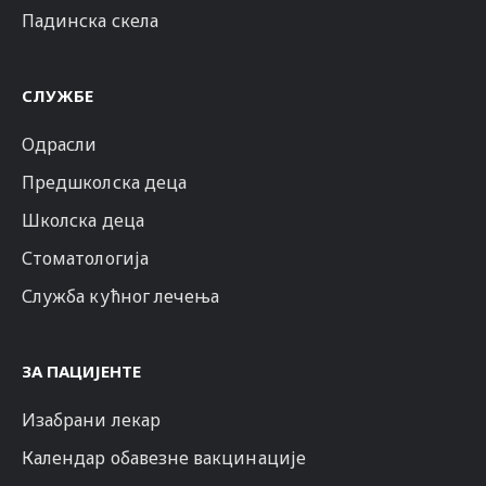
Падинска скела
СЛУЖБЕ
Одрасли
Предшколска деца
Школска деца
Стоматологија
Служба кућног лечења
ЗА ПАЦИЈЕНТЕ
Изабрани лекар
Календар обавезне вакцинације