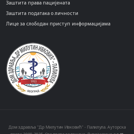
Заштита права пацијената
Заштита података о личности
Лице за слободан приступ информацијама
Дом здравља "Др Милутин Ивковић" - Палилула. Ауторска