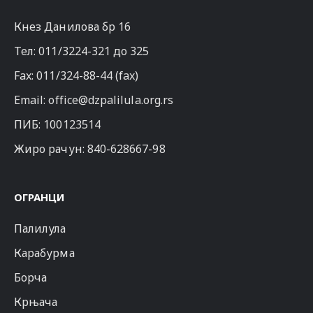
Кнез Данилова бр 16
Тел:
011/3224-321
до 325
Fax: 011/324-88-44 (fax)
Email:
office@dzpalilula.org.rs
ПИБ: 100123514
Жиро рачун: 840-628667-98
ОГРАНЦИ
Палилула
Карабурма
Борча
Крњача