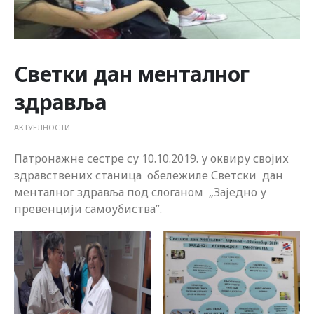
Светки дан менталног
здравља
АКТУЕЛНОСТИ
Патронажне сестре су 10.10.2019. у оквиру својих
здравствених станица обележиле Светски дан
менталног здравља под слоганом „Заједно у
превенцији самоубиства”.