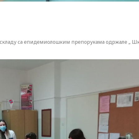
 у складу са епидемиолошким препорукама одржале „ Ш