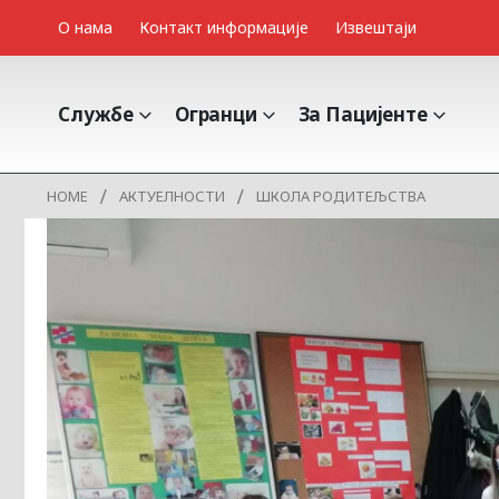
О нама
Контакт информације
Извештаји
Службе
Огранци
За Пацијенте
HOME
АКТУЕЛНОСТИ
ШКОЛА РОДИТЕЉСТВА