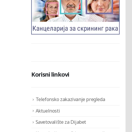
Korisni linkovi
Telefonsko zakazivanje pregleda
Aktuelnosti
Savetovalište za Dijabet