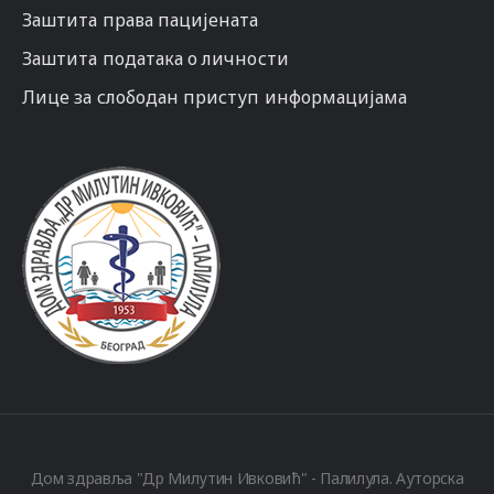
Заштита права пацијената
Заштита података о личности
Лице за слободан приступ информацијама
Дом здравља "Др Милутин Ивковић" - Палилула. Ауторска