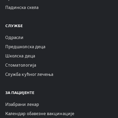
Падинска скела
СЛУЖБЕ
Одрасли
Предшколска деца
Школска деца
Стоматологија
Служба кућног лечења
ЗА ПАЦИЈЕНТЕ
Изабрани лекар
Календар обавезне вакцинације