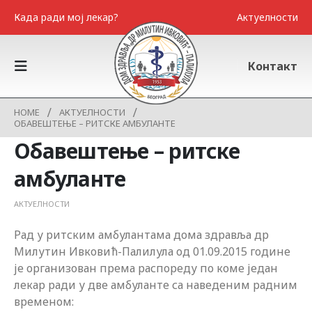
Када ради мој лекар?
Актуелности
Контакт
HOME
АКТУЕЛНОСТИ
ОБАВЕШТЕЊЕ – РИТСКЕ АМБУЛАНТЕ
Обавештење – ритске
амбуланте
АКТУЕЛНОСТИ
Рад у ритским амбулантама дома здравља др
Милутин Ивковић-Палилула од 01.09.2015 године
је организован према распореду по коме један
лекар ради у две амбуланте са наведеним радним
временом: