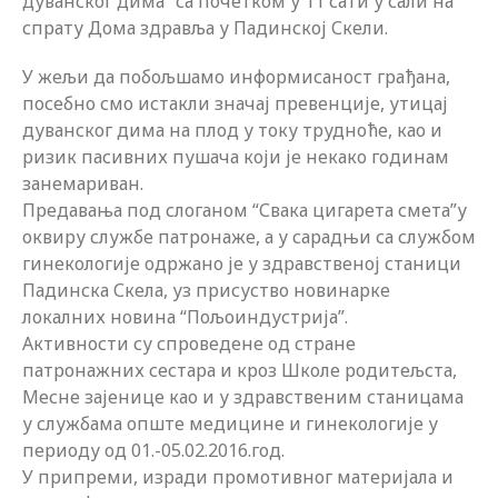
дуванског дима” са почетком у 11 сати у сали на
спрату Дома здравља у Падинској Скели.
У жељи да побољшамо информисаност грађана,
посебно смо истакли значај превенције, утицај
дуванског дима на плод у току трудноће, као и
ризик пасивних пушача који је некако годинам
занемариван.
Предавања под слоганом “Свака цигарета смета”у
оквиру службе патронаже, а у сарадњи са службом
гинекологије одржано је у здравственој станици
Падинска Скела, уз присуство новинарке
локалних новина “Пољоиндустрија”.
Активности су спроведене од стране
патронажних сестара и кроз Школе родитељста,
Месне зајенице као и у здравственим станицама
у службама опште медицине и гинекологије у
периоду од 01.-05.02.2016.год.
У припреми, изради промотивног материјала и