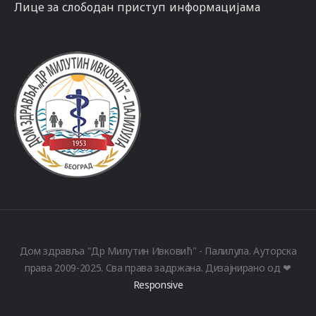
Лице за слободан приступ информацијама
Дом здравља "Др Милутин Ивковић" - Палилула. Ауторска
права 2009-2025. Сва права задржана. Дизајнирано од ❤
Responsive