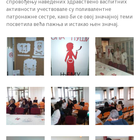
спровођењу наведених здравствено васпитних
активности учествовале су поливалентне
патронажне сестре, како би се овој значајној теми
посветила већа пажња и истакао њен значај.