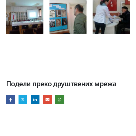
Подели преко друштвених мрежа