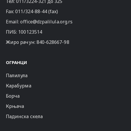
Тел:
011/3224-321
до 325
Fax: 011/324-88-44 (fax)
Email:
office@dzpalilula.org.rs
ПИБ: 100123514
Жиро рачун: 840-628667-98
ОГРАНЦИ
Палилула
Карабурма
Борча
Крњача
Падинска скела