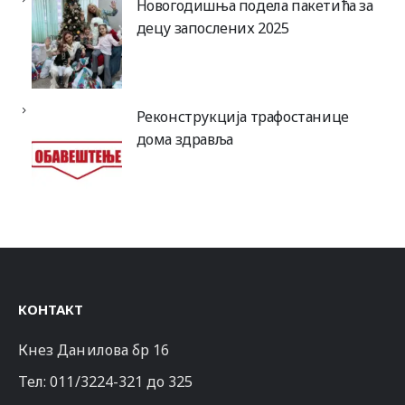
Новогодишња подела пакетића за
децу запослених 2025
Реконструкција трафостанице
дома здравља
КОНТАКТ
Кнез Данилова бр 16
Тел:
011/3224-321
до 325