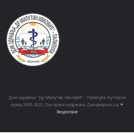
Дом здравља "Др Милутин Ивковић" - Палилула. Ауторска
права 2009-2025. Сва права задржана. Дизајнирано од ❤
Responsive