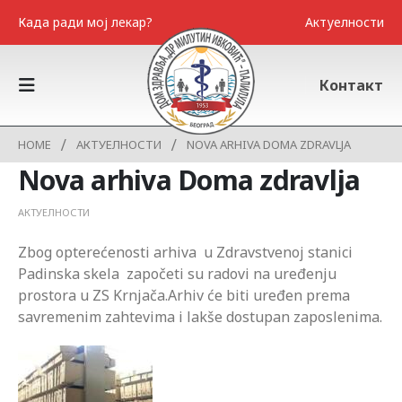
Када ради мој лекар?
Актуелности
Контакт
HOME
АКТУЕЛНОСТИ
NOVA ARHIVA DOMA ZDRAVLJA
Nova arhiva Doma zdravlja
АКТУЕЛНОСТИ
Zbog opterećenosti arhiva u Zdravstvenoj stanici
Padinska skela započeti su radovi na uređenju
prostora u ZS Krnjača.Arhiv će biti uređen prema
savremenim zahtevima i lakše dostupan zaposlenima.