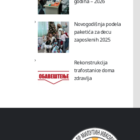
godina – 2026
Novogodišnja podela
paketića za decu
zaposlenih 2025
Rekonstrukcija
trafostanice doma
zdravlja