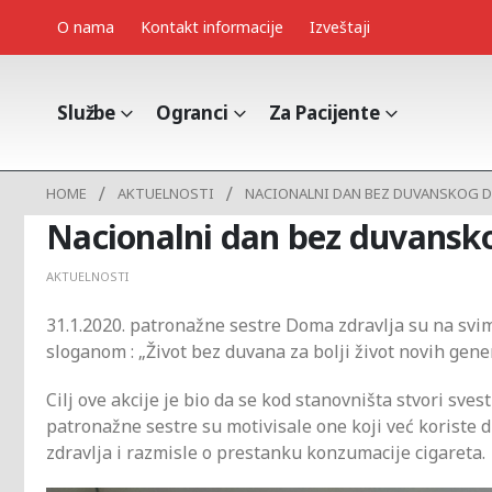
O nama
Kontakt informacije
Izveštaji
Službe
Ogranci
Za Pacijente
HOME
AKTUELNOSTI
NACIONALNI DAN BEZ DUVANSKOG 
Nacionalni dan bez duvansk
AKTUELNOSTI
31.1.2020. patronažne sestre Doma zdravlja su na sv
sloganom : „Život bez duvana za bolji život novih gener
Cilj ove akcije je bio da se kod stanovništa stvori sve
patronažne sestre su motivisale one koji već koriste
zdravlja i razmisle o prestanku konzumacije cigareta.