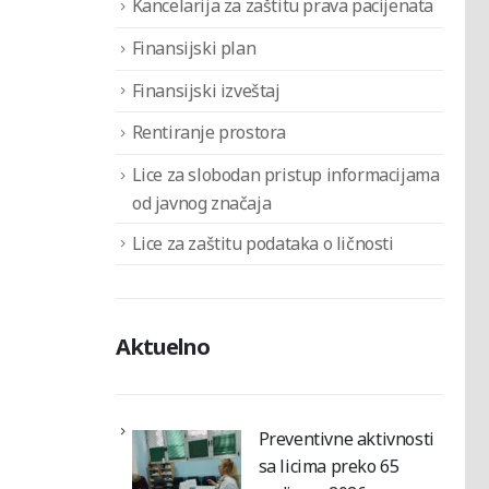
Kancelarija za zaštitu prava pacijenata
Finansijski plan
Finansijski izveštaj
Rentiranje prostora
Lice za slobodan pristup informacijama
od javnog značaja
Lice za zaštitu podataka o ličnosti
Aktuelno
Preventivne aktivnosti
sa licima preko 65