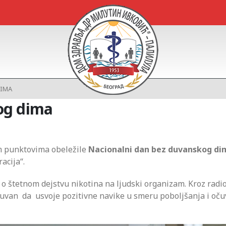
DIMA
og dima
im punktovima obeležile
Nacionalni dan bez duvanskog d
acija“.
st o štetnom dejstvu nikotina na ljudski organizam. Kroz radi
 duvan da usvoje pozitivne navike u smeru poboljšanja i oč