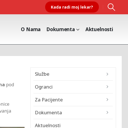
Kada radi moj lekar?
O Nama
Dokumenta
Aktuelnosti
Službe
ima
pod
Ogranci
Za Pacijente
onice
uvanja
Dokumenta
Aktuelnosti