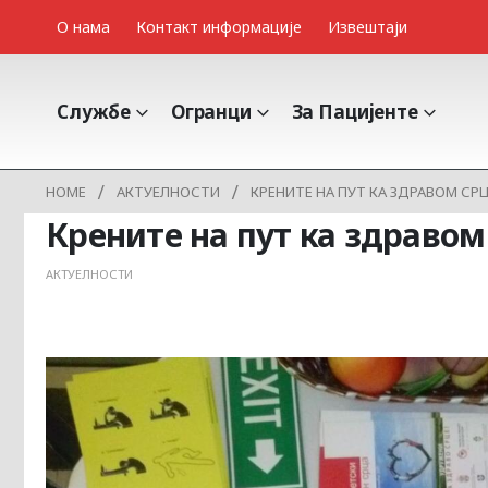
О нама
Контакт информације
Извештаји
Службе
Огранци
За Пацијенте
HOME
АКТУЕЛНОСТИ
КРЕНИТЕ НА ПУТ КА ЗДРАВОМ СР
Крените на пут ка здравом
АКТУЕЛНОСТИ