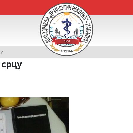
ЦУ
 срцу