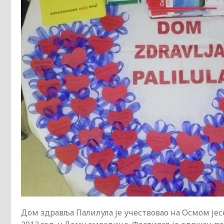
Дом здравља Палилула је учествовао на Осмом јес