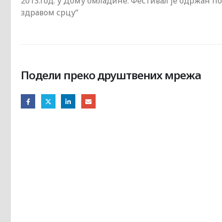
2013.год. у Дому омладине. Фестивал је одржан п
здравом срцу“
Подели преко друштвених мрежа