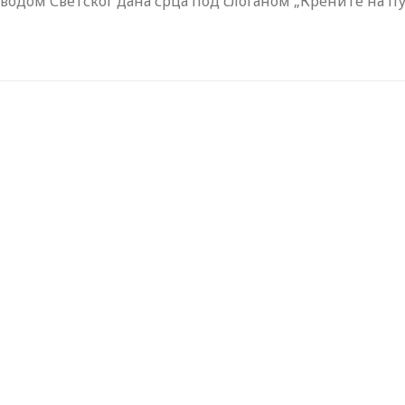
оводом Светског дана срца под слоганом „Крените на пу