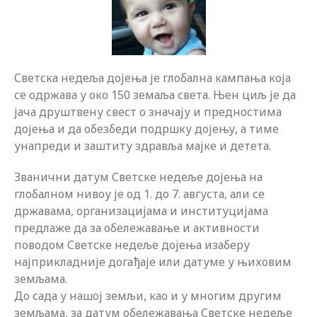
Светска недеља дојења је глобална кампања која
се одржава у око 150 земаља света. Њен циљ је да
јача друштвену свест о значају и предностима
дојења и да обезбеди подршку дојењу, а тиме
унапреди и заштиту здравља мајке и детета.
Званични датум Светске недеље дојења на
глобалном нивоу је од 1. до 7. августа, али се
државама, организацијама и институцијама
предлаже да за обележавање и активности
поводом Светске недеље дојења изаберу
најприкладније догађаје или датуме у њиховим
земљама.
До сада у нашој земљи, као и у многим другим
земљама, за датум обележавања Светске недеље