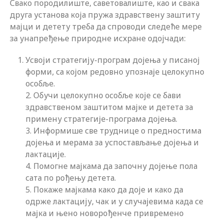
Свако породилиште, саветовалиште, као и свака
друга установа која пружа здравствену заштиту
мајци и детету треба да спроводи следеће мере
за унапређење природне исхране одојчади:
Усвоји стратегију-програм дојења у писаној
форми, са којом редовно упознаје целокупно
особље.
2. Обучи целокупно особље које се бави
здравственом заштитом мајке и детета за
примену стратегије-програма дојења.
3. Информише све труднице о предностима
дојења и мерама за успостављање дојења и
лактације.
4. Помогне мајкама да започну дојење пола
сата по рођењу детета.
5. Покаже мајкама како да доје и како да
одрже лактацију, чак и у случајевима када се
мајка и њено новорођенче привремено