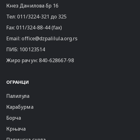
Кнез Данилова бр 16
Тел:
011/3224-321
до 325
Fax: 011/324-88-44 (fax)
Email:
office@dzpalilula.org.rs
ПИБ: 100123514
Жиро рачун: 840-628667-98
ОГРАНЦИ
Палилула
Карабурма
Борча
Крњача
Падинска скела