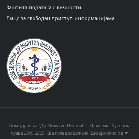
Заштита података о личности
Лице за слободан приступ информацијама
Дом здравља "Др Милутин Ивковић" - Палилула. Ауторска
права 2009-2025. Сва права задржана. Дизајнирано од ❤