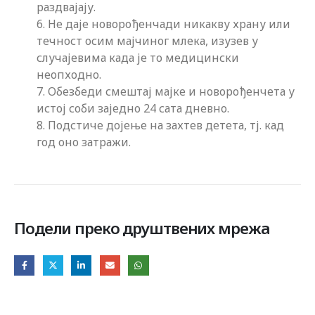
раздвајају.
6. Не даје новорођенчади никакву храну или
течност осим мајчиног млека, изузев у
случајевима када је то медицински
неопходно.
7. Обезбеди смештај мајке и новорођенчета у
истој соби заједно 24 сата дневно.
8. Подстиче дојење на захтев детета, тј. кад
год оно затражи.
Подели преко друштвених мрежа