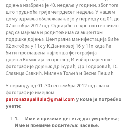
дојења изабрана је 40. недеља у години, због тога
што трудноћа траје четрдесет недеља. У нашем
дому здравља обележавање је у периоду од 01. до
07.октобра 2012.год. Одвијаће се кроз интензиван
рад са мајкама и родитељима са акцентом
подршке дојења. Централна манифестација биће
02.октобра у 11х у К.Даниловој 16 у 11х када ће
бити проглашена најлепша фотографија
дојења.Комисија за преглед И избор најлепше
фотографије дојења: Др Ђурић, Др Тодоровић, ГС
Славица Савкић, Милена Тољић и Весна Пешић
У периоду од 01.-30.септембра 2012.год слати
фотографије имејлом
patronazapalilula@gmail.com
у коме је потребно
унети:
1. Име и презиме детета; датум рођења;
Име и презиме родитеља; насеље,