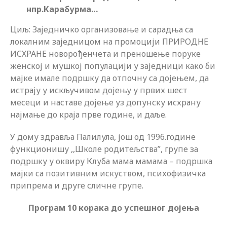
нпр.Карабурма…
Циљ:
Заједничко организовање и сарадња са
локалним заједницом на промоцији ПРИРОДНЕ
ИСХРАНЕ новорођенчета и преношење поруке
женској и мушкој популацији у заједници како би
мајке имале подршку да отпочну са дојењем, да
истрају у искључивом дојењу у првих шест
месеци и наставе дојење уз допунску исхрану
најмање до краја прве године, и даље.
У дому здравља Палилула, још од 1996.године
функционишу ,,Школе родитељства”, групе за
подршку у оквиру Клуба мама мамама – подршка
мајки са позитивним искуством, психофизичка
припрема и друге сличне групе.
Програм 10 корака до успешног дојења