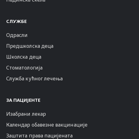
СЛУЖБЕ
Одрасли
Предшколска деца
Школска деца
Стоматологија
Служба кућног лечења
ЗА ПАЦИЈЕНТЕ
Изабрани лекар
Календар обавезне вакцинације
Заштита права пацијената