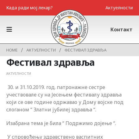
Када ради мој лекар?
Актуелности
Контакт
HOME
АКТУЕЛНОСТИ
ФЕСТИВАЛ ЗДРАВЉА
Фестивал здравља
АКТУЕЛНОСТИ
30. и 31.10.2019. год. патронажне сестре
учествовале су на Јесењем фестивалу здравља
који се ове године одржавао у Дому војске под
слоганом “ Златни јубилеј здравља “.
Изабрана тема је била “ Подржимо дојење “.
У спровођењу здравствено васпитних