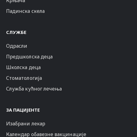
Крњача
Падинска скела
СЛУЖБЕ
Одрасли
Предшколска деца
Школска деца
Стоматологија
Служба кућног лечења
ЗА ПАЦИЈЕНТЕ
Изабрани лекар
Календар обавезне вакцинације