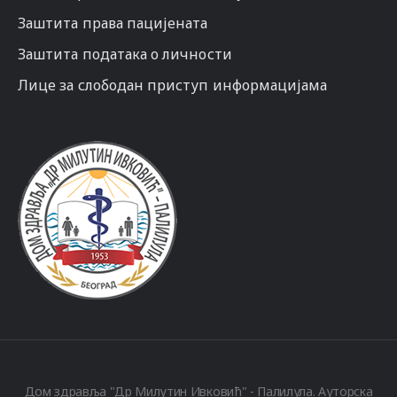
Заштита права пацијената
Заштита података о личности
Лице за слободан приступ информацијама
Дом здравља "Др Милутин Ивковић" - Палилула. Ауторска