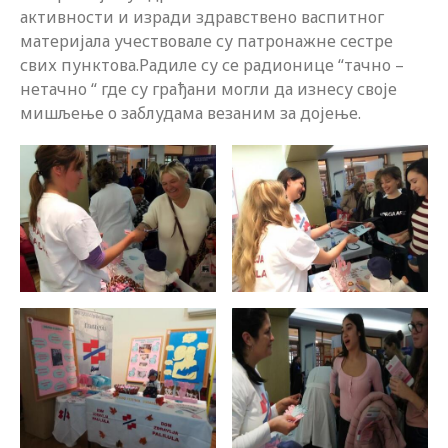
активности и изради здравствено васпитног
материјала учествовале су патронажне сестре
свих пунктова.Радиле су се радионице “тачно –
нетачно “ где су грађани могли да изнесу своје
мишљење о заблудама везаним за дојење.