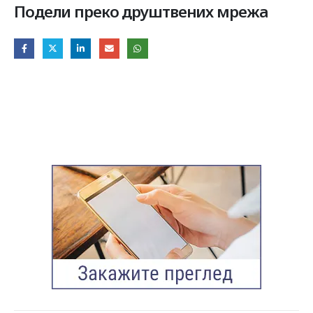
Подели преко друштвених мрежа