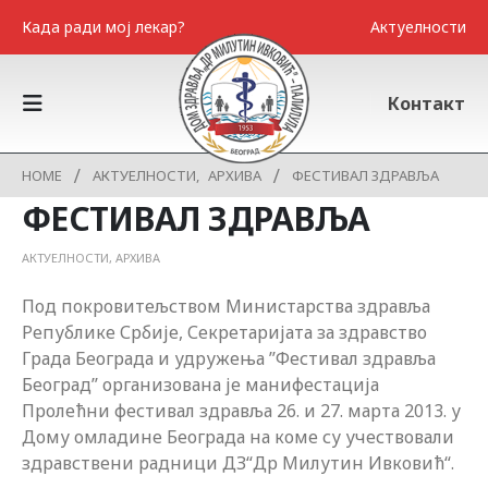
Када ради мој лекар?
Актуелности
Контакт
HOME
АКТУЕЛНОСТИ
,
АРХИВА
ФЕСТИВАЛ ЗДРАВЉА
ФЕСТИВАЛ ЗДРАВЉА
АКТУЕЛНОСТИ
,
АРХИВА
Под покровитељством Министарства здравља
Републике Србије, Секретаријата за здравство
Града Београда и удружења ’’Фестивал здравља
Београд’’ организована је манифестација
Пролећни фестивал здравља 26. и 27. марта 2013. у
Дому омладине Београда на коме су учествовали
здравствени радници ДЗ“Др Милутин Ивковић“.