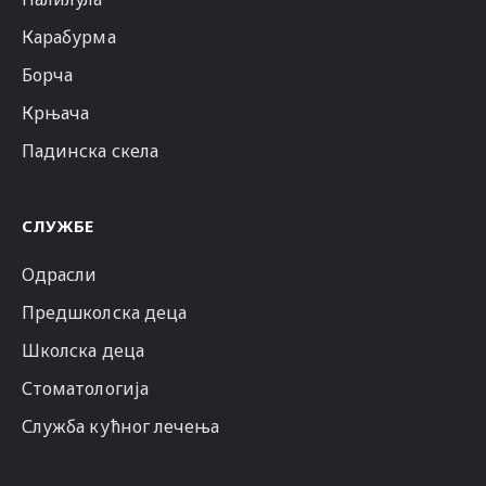
Карабурма
Борча
Крњача
Падинска скела
СЛУЖБЕ
Одрасли
Предшколска деца
Школска деца
Стоматологија
Служба кућног лечења