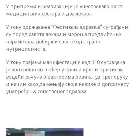
У припреми и реализацији је учествовало шест
медицинских сестара и два лекара.
У току одржавања ’’Фестивала здравља’’ суграђани
су поред савета лекара и мерења предвиђених
параметара добијали савете од стране
нутриционисте.
У току трајања манифестације код 110 суграђана
је контролисан шећер у крви и крвни притисак,
водећи рачуна о факторима ризика, уз препоруку
и начин како да мењају своје навике и допринесу
унапређењу сопственог здравља.