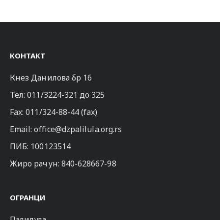
КОНТАКТ
Кнез Данилова бр 16
Тел:
011/3224-321
до 325
Fax: 011/324-88-44 (fax)
Email:
office@dzpalilula.org.rs
ПИБ: 100123514
Жиро рачун: 840-628667-98
ОГРАНЦИ
Палилула