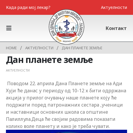
Када ради мој лекар?
Актуелности
Контакт
HOME
АКТУЕЛНОСТИ
ДАН ПЛАНЕТЕ ЗЕМЉЕ
Дан планете земље
АКТУЕЛНОСТИ
Поводом 22. априла Дана Планете земље на Ади
Хуји ће данас у периоду од 10-12 х бити одрржана
акција у прилог очувању наше планете коју ће
подржати поред патронажних сестара ,ученици
и наставници основних школа са општине
Палиллула.Деца ће својим радовима показати
колико воле планету и како је треба чувати.