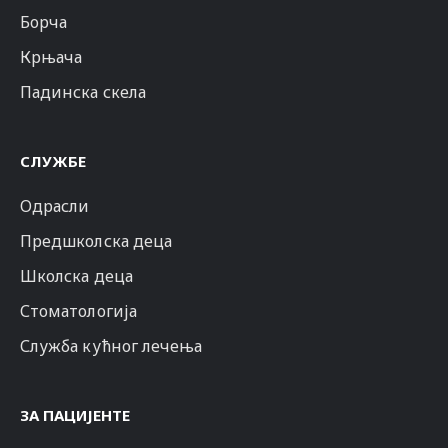
Борча
Крњача
Падинска скела
СЛУЖБЕ
Одрасли
Предшколска деца
Школска деца
Стоматологија
Служба кућног лечења
ЗА ПАЦИЈЕНТЕ