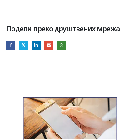
Подели преко друштвених мрежа