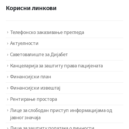
Корисни линкови
Телефонско заказивање прегледа
Актуелности
Саветовалиште за Дијабет
Канцеларија за заштиту права пацијената
Финансијски план
Финансијски извештај
Рентирање простора
Лице за слободан приступ информацијама од
јавног значаја
Лице за заштиту података о личности