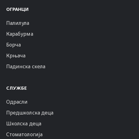
ОГРАНЦИ
Палилула
Карабурма
Борча
Крњача
Падинска скела
СЛУЖБЕ
Одрасли
Предшколска деца
Школска деца
Стоматологија