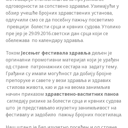
одговорности за сопствено здравље. Узимајући у
обзир учешће бројних здравствених установа,
одлучили смо се да посебну пажњу посветимо
превцији болести срца и крвних судова. Утолико
пре јер је 29.09.2016.светски дан срца који се
обележава по календару здравља.
Током
Јесењег фестивала здравља
дељен је
оргинални промотивни материјал који је урађен
од стране патронажних сестара на задату тему.
Грађани су имали могућност да добију бројне
препоруке и савете у вези здравља и здравих
стилова живота, као и да на веома занимљив
начин приказом
здравствено-васпитних паноа
сагледају ризике за болести срца и крвних судова
што
је представљало изузетну занимљивост на
фестивалу и задобило пажњу бројних посетилаца.
Наш штанд је био изузетно посећен и од стране