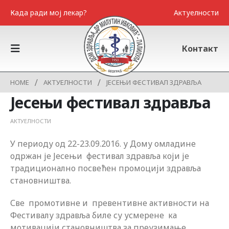
Када ради мој лекар?
Актуелности
Контакт
HOME
АКТУЕЛНОСТИ
ЈЕСЕЊИ ФЕСТИВАЛ ЗДРАВЉА
Јесењи фестивал здравља
АКТУЕЛНОСТИ
У периоду од 22-23.09.2016. у Дому омладине
одржан је Јесењи фестивал здравља који је
традиционално посвећен промоцији здравља
становништва.
Све промотивне и превентивне активности на
Фестивалу здравља биле су усмерене ка
мотивацији становништва за преузимање