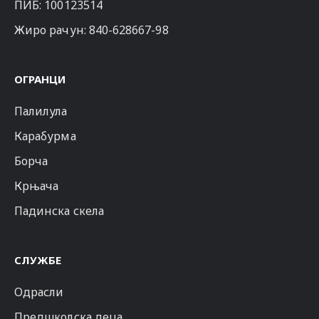
ПИБ: 100123514
Жиро рачун: 840-628667-98
ОГРАНЦИ
Палилула
Карабурма
Борча
Крњача
Падинска скела
СЛУЖБЕ
Одрасли
Предшколска деца