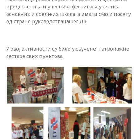
представника и учесника фестивала,ученика
основних и средњих школа ,а имали смо и посету
од стране руководстванашег ДЗ.
У овој активности су биле укључене патронажне
сестаре свих пунктова.