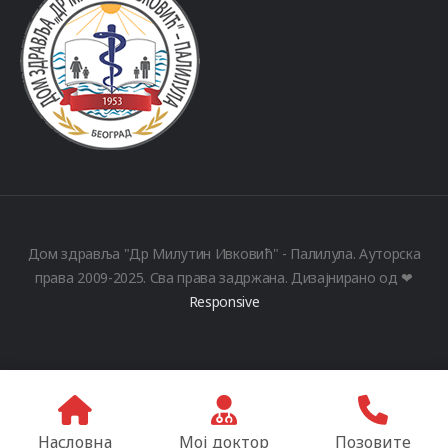
Дом здравља "Др Милутин Ивковић" - Палилула. Ауторска
права 2009-2025. Сва права задржана. Дизајнирано од ❤
Responsive
Насловна
Мој доктор
Позовите