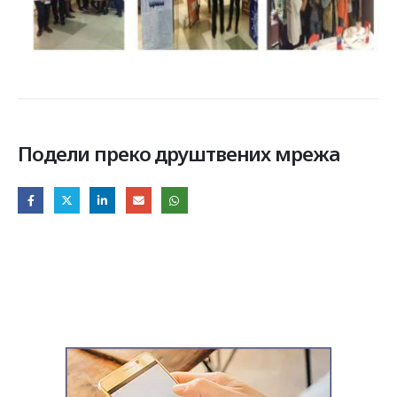
Подели преко друштвених мрежа