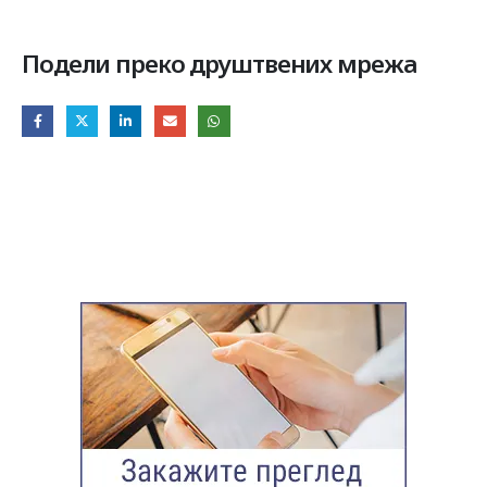
Подели преко друштвених мрежа