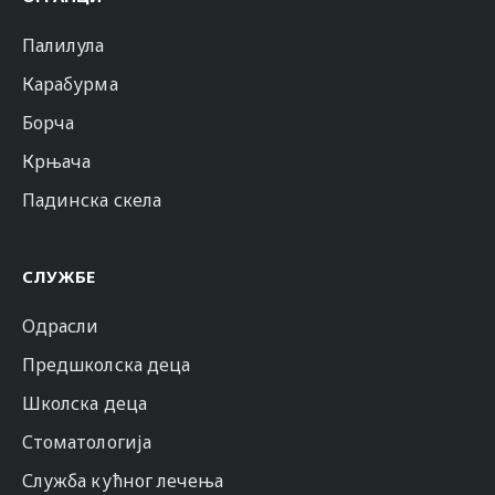
Палилула
Карабурма
Борча
Крњача
Падинска скела
СЛУЖБЕ
Одрасли
Предшколска деца
Школска деца
Стоматологија
Служба кућног лечења