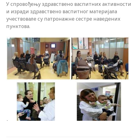
У спровођењу здравствено васпитних активности
и изради здравствено васпитног материјала
учествовале су патронажне сестре наведених
пунктова.