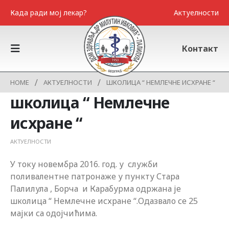
Када ради мој лекар?
Актуелности
Контакт
HOME
АКТУЕЛНОСТИ
ШКОЛИЦА “ НЕМЛЕЧНЕ ИСХРАНЕ “
школица “ Немлечне
исхране “
АКТУЕЛНОСТИ
У току новембра 2016. год. у служби
поливалентне патронаже у пункту Стара
Палилула , Борча и Карабурма одржана је
школица “ Немлечне исхране “.Одазвало се 25
мајки са одојчићима.