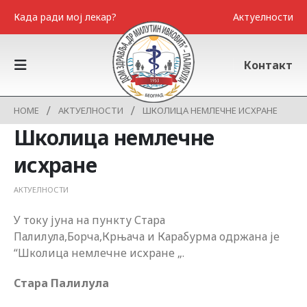
Када ради мој лекар?
Актуелности
Контакт
HOME
АКТУЕЛНОСТИ
ШКОЛИЦА НЕМЛЕЧНЕ ИСХРАНЕ
Школица немлечне
исхране
АКТУЕЛНОСТИ
У току јуна на пункту Стара
Палилула,Борча,Крњача и Карабурма одржана је
“Школица немлечне исхране „.
Стара Палилула