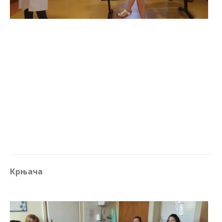
Крњача