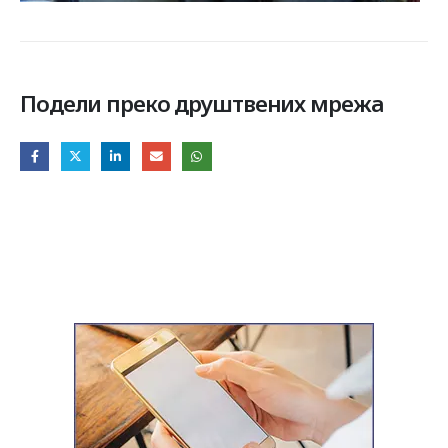
Подели преко друштвених мрежа