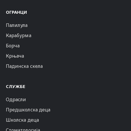
ОГРАНЦИ
Палилула
Карабурма
Борча
Крњача
Падинска скела
СЛУЖБЕ
Одрасли
Предшколска деца
Школска деца
Стоматологија