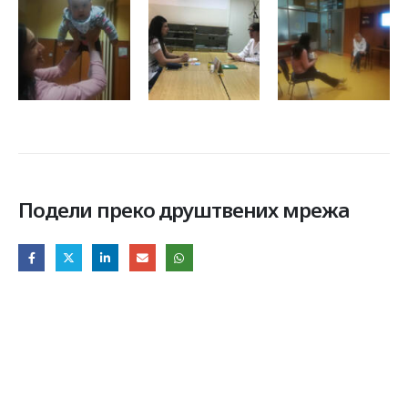
Подели преко друштвених мрежа