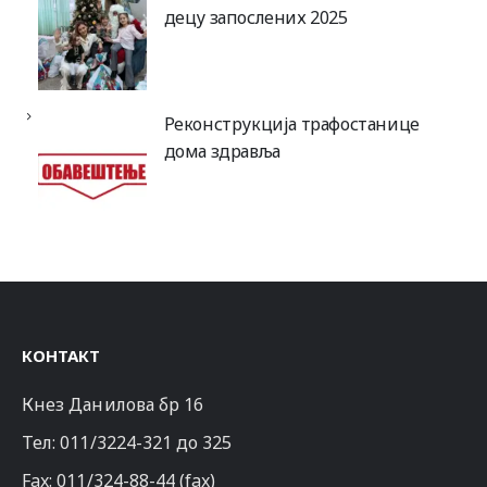
децу запослених 2025
Реконструкција трафостанице
дома здравља
КОНТАКТ
Кнез Данилова бр 16
Тел:
011/3224-321
до 325
Fax: 011/324-88-44 (fax)