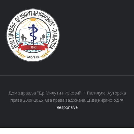
Дом здравља "Др Милутин Ивковић" - Палилула. Ауторска
права 2009-2025. Сва права задржана. Дизајнирано од ❤
Responsive