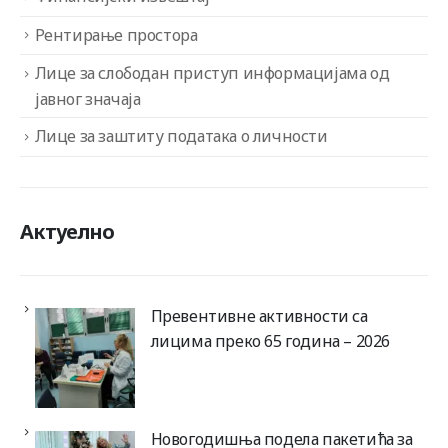
Рентирање простора
Лице за слободан приступ информацијама од
јавног значаја
Лице за заштиту података о личности
Актуелно
Превентивне активности са
лицима преко 65 година – 2026
Новогодишња подела пакетића за