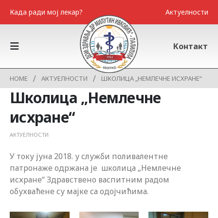
Када ради мој лекар?
Актуелности
Контакт
HOME
АКТУЕЛНОСТИ
ШКОЛИЦА „НЕМЛЕЧНЕ ИСХРАНЕ“
Школица „Немлечне
исхране“
АКТУЕЛНОСТИ
У току јуна 2018. у служби поливалентне
патронаже одржана је школица „Немлечне
исхране“ Здравствено васпитним радом
обухваћене су мајке са одојчићима.