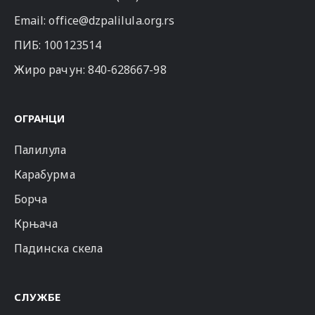
Email:
office@dzpalilula.org.rs
ПИБ: 100123514
Жиро рачун: 840-628667-98
ОГРАНЦИ
Палилула
Карабурма
Борча
Крњача
Падинска скела
СЛУЖБЕ