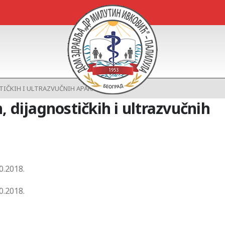
TIČKIH I ULTRAZVUČNIH APARATA U 3
 dijagnostičkih i ultrazvučnih
10.2018.
0.2018.