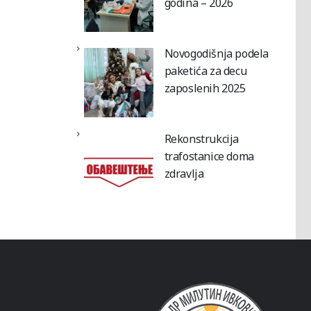
godina – 2026
Novogodišnja podela
paketića za decu
zaposlenih 2025
Rekonstrukcija
trafostanice doma
zdravlja