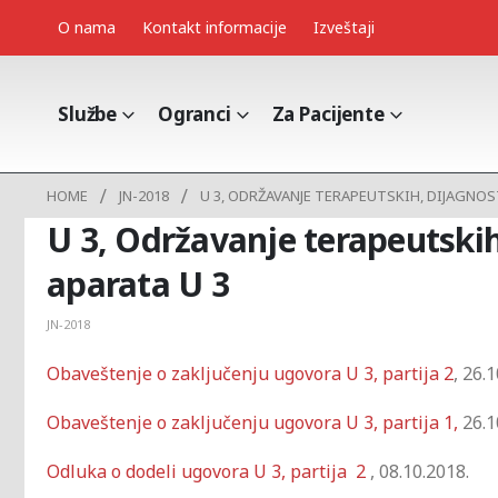
O nama
Kontakt informacije
Izveštaji
Službe
Ogranci
Za Pacijente
HOME
JN-2018
U 3, ODRŽAVANJE TERAPEUTSKIH, DIJAGNOS
U 3, Održavanje terapeutskih,
aparata U 3
JN-2018
Obaveštenje o zaključenju ugovora U 3, partija 2
, 26.
Obaveštenje o zaključenju ugovora U 3, partija 1,
26.1
Odluka o dodeli ugovora U 3, partija 2
, 08.10.2018.