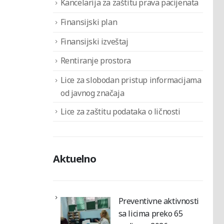
Kancelarija za zaštitu prava pacijenata
Finansijski plan
Finansijski izveštaj
Rentiranje prostora
Lice za slobodan pristup informacijama
od javnog značaja
Lice za zaštitu podataka o ličnosti
Aktuelno
Preventivne aktivnosti
sa licima preko 65