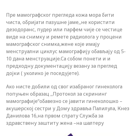
Пре мамографског прегледа кожа мора бити
чиста, обријати пазушне јаме,,не користити
дезодоранс, пудер или парфем чије се честице
виде на снимку и ремете радиолога у процени
мамографског снимка,жене које имају
менструални циклус мамографију обављају од 5-
10 дана менструације.Са собом понети и и
предходну документацију везану за преглед
дојки ( уколико је поседујете).
Ако нисте добили од свог изабраног гинеколога
попуњен образац ,,Протокол за скрининг
мамографије“обавезно се јавити гинеколошко –
акушерској сестри у Дому здравља Палилула, Кнез
Данилова 16,на првом спрату Служба за
здравствену заштиту жена –на шалтеру