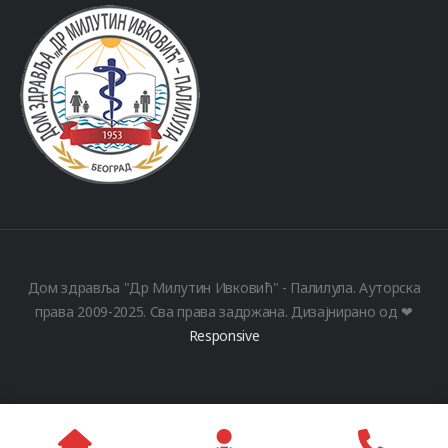
Дом здравља "Др Милутин Ивковић" - Палилула. Ауторска
права 2009-2025. Сва права задржана. Дизајнирано од ❤
Responsive