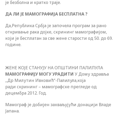
је безболна и кратко траје.
ДА ЛИ ЈЕ МАМОГРАФИЈА БЕСПЛАТНА ?
Да,Република Србја је започела програм за рано
откривање рака дојке, скрининг мамографијом,
који је бесплатан за све жене старости од 50. до 69.
године.
ЖЕНЕ КОЈЕ СТАНУЈУ НА ОПШТИНИ ПАЛИЛУЛА
МАМОГРАФИЈУ МОГУ УРАДИТИ
У Дому здравља
,,Др Милутин Ивковић“-Палилула,која
ради скрининг – мамографске прегледе од
децембра 2012. Год.
Мамограф је добијен захваљујући донацији Владе
Јапана.