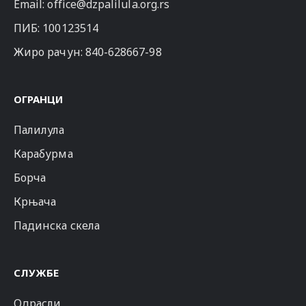
Email:
office@dzpalilula.org.rs
ПИБ: 100123514
Жиро рачун: 840-628667-98
ОГРАНЦИ
Палилула
Карабурма
Борча
Крњача
Падинска скела
СЛУЖБЕ
Одрасли