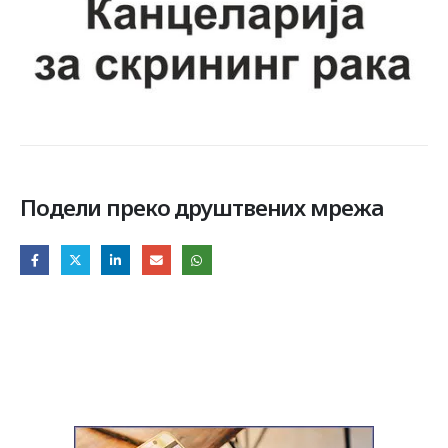
Подели преко друштвених мрежа