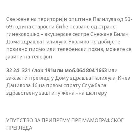
Све жене на територији општине Палилула од 50-
69 година старости биће позване од стране
гинеколошко – акушерске сестре Снежане Билач
Дома здравља Палилула. Уколико не добијете
позивно писмо или телефенски позив, можете се
јавити на телефон
32 24- 321
/лок 191или моб.064 804 1663
или
заказати преглед у Дому здравља Палилула, Кнез
Данилова 16,на првом спрату Служба за
здравствену заштиту жена –на шалтеру
УПУТСТВО ЗА ПРИПРЕМУ ПРЕ МАМОГРАФСКОГ
ПРЕГЛЕДА