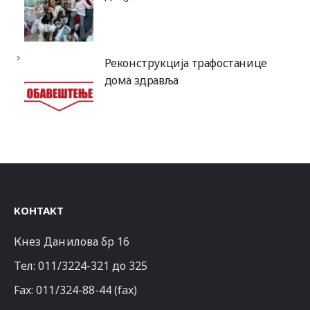
Реконструкција трафостанице
дома здравља
КОНТАКТ
Кнез Данилова бр 16
Тел:
011/3224-321
до 325
Fax: 011/324-88-44 (fax)