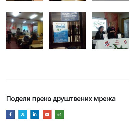
Подели преко друштвених мрежа