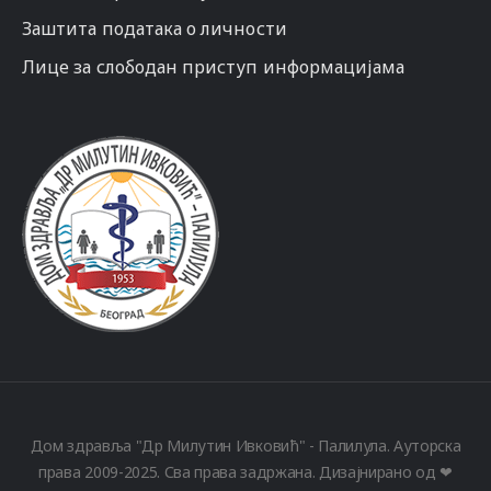
Заштита података о личности
Лице за слободан приступ информацијама
Дом здравља "Др Милутин Ивковић" - Палилула. Ауторска
права 2009-2025. Сва права задржана. Дизајнирано од ❤