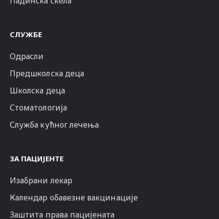
Падинска скела
СЛУЖБЕ
Одрасли
Предшколска деца
Школска деца
Стоматологија
Служба кућног лечења
ЗА ПАЦИЈЕНТЕ
Изабрани лекар
Календар обавезне вакцинације
Заштита права пацијената