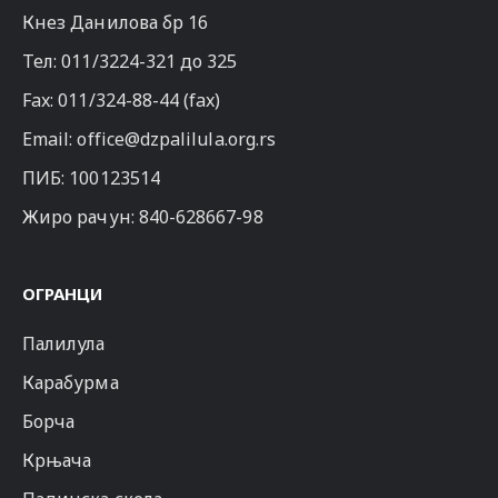
Кнез Данилова бр 16
Тел:
011/3224-321
до 325
Fax: 011/324-88-44 (fax)
Email:
office@dzpalilula.org.rs
ПИБ: 100123514
Жиро рачун: 840-628667-98
ОГРАНЦИ
Палилула
Карабурма
Борча
Крњача