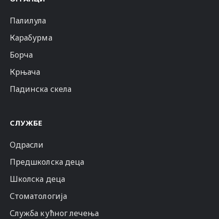
Палилула
Карабурма
Борча
Крњача
Падинска скела
СЛУЖБЕ
Одрасли
Предшколска деца
Школска деца
Стоматологија
Служба кућног лечења