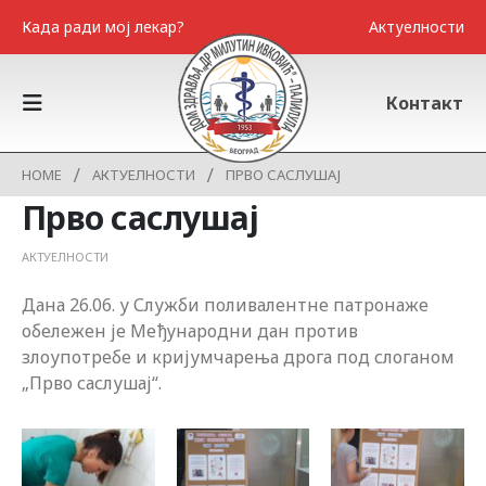
Када ради мој лекар?
Актуелности
Контакт
HOME
АКТУЕЛНОСТИ
ПРВО САСЛУШАЈ
Прво саслушај
АКТУЕЛНОСТИ
Дана 26.06. у Служби поливалентне патронаже
обележен је Међународни дан против
злоупотребе и кријумчарења дрога под слоганом
„Прво саслушај“.