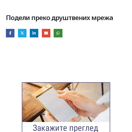
Подели преко друштвених мрежа