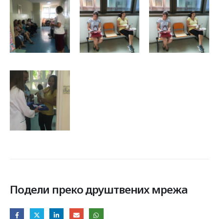
Подели преко друштвених мрежа