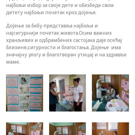
најбољи избор за своје дете и обезбеде свом
детету најбољи почетак кроз дојење.
Дојење за бебу представља најбољи и
најсигурнији почетак живота.Осим важних
хранљивих и одбрамбених састојака даје осећај
близине,сигурности и благостања. Дојење има
значајну улогу и благотворан утицај и на здравље
маме.