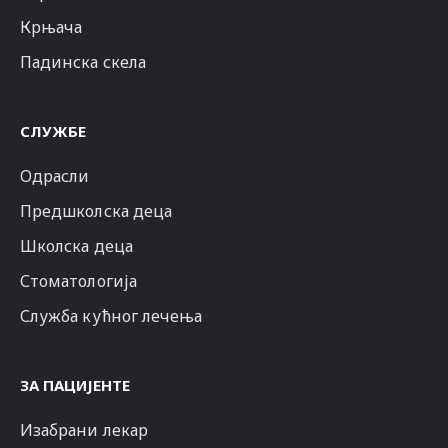
Крњача
Падинска скела
СЛУЖБЕ
Одрасли
Предшколска деца
Школска деца
Стоматологија
Служба кућног лечења
ЗА ПАЦИЈЕНТЕ
Изабрани лекар