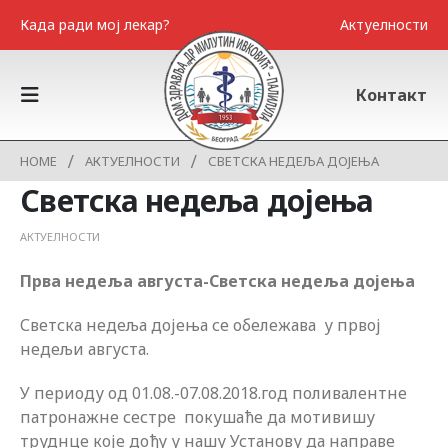
Када ради мој лекар?
Актуелности
Контакт
HOME
АКТУЕЛНОСТИ
СВЕТСКА НЕДЕЉА ДОЈЕЊА
Светска недеља дојења
АКТУЕЛНОСТИ
Прва недеља августа-Светска недеља дојења
Светска недеља дојења се обележава у првој
недељи августа.
У периоду од 01.08.-07.08.2018.год поливалентне
патронажне сестре покушаће да мотивишу
труднце којe дођу у нашу Установу да направе