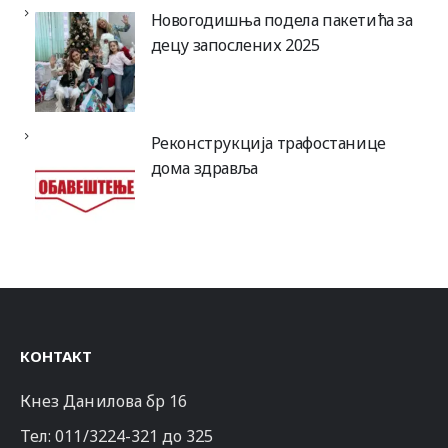
Новогодишња подела пакетића за
децу запослених 2025
Реконструкција трафостанице
дома здравља
КОНТАКТ
Кнез Данилова бр 16
Тел:
011/3224-321
до 325