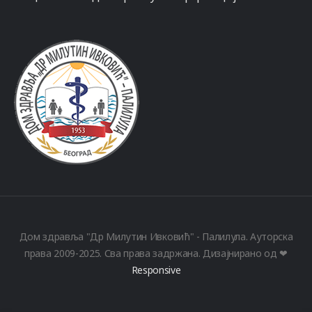
Дом здравља "Др Милутин Ивковић" - Палилула. Ауторска
права 2009-2025. Сва права задржана. Дизајнирано од ❤
Responsive