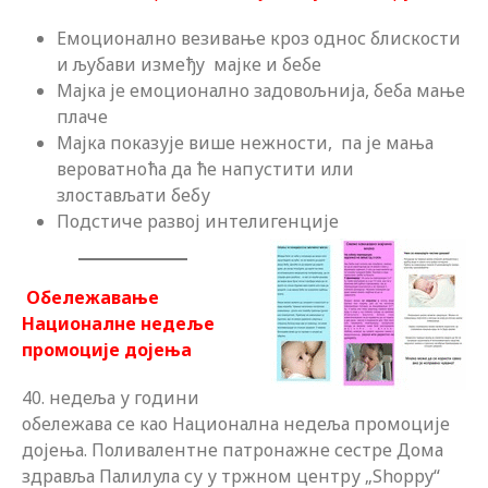
Емоционално везивање кроз однос блискости
и љубави између мајке и бебе
Мајка је емоционално задовољнија, беба мање
плаче
Мајка показује више нежности, па је мања
вероватноћа да ће напустити или
злостављати бебу
Подстиче развој интелигенције
Обележавање
Националне недеље
промоције дојења
40. недеља у години
обележава се као Национална недеља промоције
дојења. Поливалентне патронажне сестре Дома
здравља Палилула су у тржном центру „Shoppy“