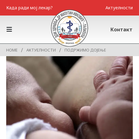
Када ради мој лекар?
Актуелности
Контакт
HOME
АКТУЕЛНОСТИ
ПОДРЖИМО ДОЈЕЊЕ