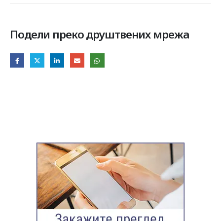
Подели преко друштвених мрежа