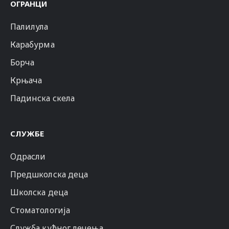
ОГРАНЦИ
Палилула
Карабурма
Борча
Крњача
Падинска скела
СЛУЖБЕ
Одрасли
Предшколска деца
Школска деца
Стоматологија
Служба кућног лечења