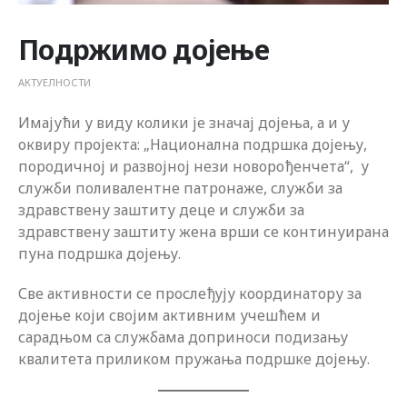
Подржимо дојење
АКТУЕЛНОСТИ
Имајући у виду колики је значај дојења, а и у
оквиру пројекта: „Национална подршка дојењу,
породичној и развојној нези новорођенчета“, у
служби поливалентне патронаже, служби за
здравствену заштиту деце и служби за
здравствену заштиту жена врши се континуирана
пуна подршка дојењу.
Све активности се прослеђују координатору за
дојење који својим активним учешћем и
сарадњом са службама доприноси подизању
квалитета приликом пружања подршке дојењу.