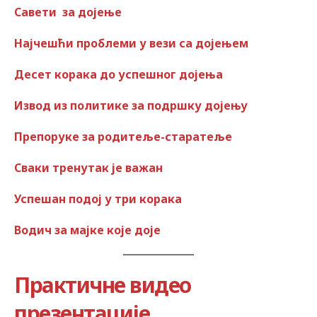
Савети за дојење
Најчешћи проблеми у вези са дојењем
Десет корака до успешног дојења
Извод из политике за подршку дојењу
Препоруке за родитеље-старатеље
Сваки тренутак је важан
Успешан подој у три корака
Водич за мајке које доје
Практичне видео
презентације