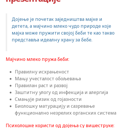
Дојење је почетак заједништва мајке и
детета, а мајчино млеко чудо природе које
мајка може пружити својој беби те као такво
представља идеалну храну за бебе.
Мајчино млеко пружа беби:
Правилну исхрањеност
Мању учесталост обољевања
Правилан раст и развој
Заштитну улогу од инфекција и алергија
Смањује ризик од гојазности
Биолошку матурацију и сазревање
функционално незрелих органских система
Психолошке користи од дојења су вишеструке: