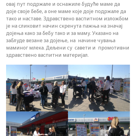
овај пут подржале и оснажиле будуће маме да
доје своје бебе, а оне маме које доје подржале да
тако и наставе. Здравствено васпитном изложбом
је на сликовит начин скренута пажња на значај
дојења како за бебу тако и за маму. Указано на
заблуде везане за дојење, на начине чувања
маминог млека. Дељени су савети и промотивни
здравствено васпитни материјал.