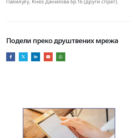
Палилулу, Кнез Данилова бр.16 (други спрат).
Подели преко друштвених мрежа