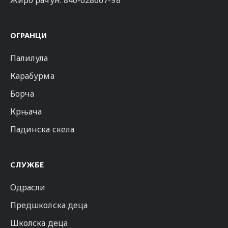
Жиро рачун: 840-628667-98
ОГРАНЦИ
Палилула
Карабурма
Борча
Крњача
Падинска скела
СЛУЖБЕ
Одрасли
Предшколска деца
Школска деца