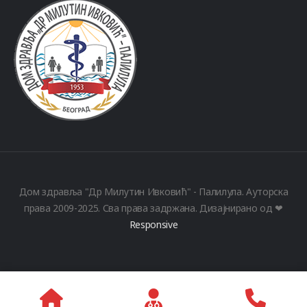
Дом здравља "Др Милутин Ивковић" - Палилула. Ауторска
права 2009-2025. Сва права задржана. Дизајнирано од ❤
Responsive