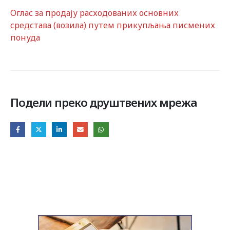
Оглас за продају расходованих основних
средстава (возила) путем прикупљања писмених
понуда
Подели преко друштвених мрежа