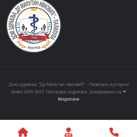
Дом здравља "Др Милутин Ивковић" - Палилула. Ауторска
права 2009-2025. Сва права задржана. Дизајнирано од ❤
Responsive