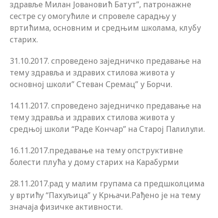
здравље Милан Јовановић Батут”, патронажне
сестре су омогућиле и спровеле сарадњу у
вртићима, основним и средњим школама, клубу
старих.
31.10.2017. спроведено заједничко предавање на
тему здравља и здравих стилова живота у
основној школи” Стеван Сремац” у Борчи.
14.11.2017. спроведено заједничко предавање на
тему здравља и здравих стилова живота у
средњој школи “Раде Kончар” на Старој Палилули.
16.11.2017.предавање на тему опструктивне
болести плућа у дому старих на Kарабурми
28.11.2017.рад у малим групама са предшколцима
у вртићу “Пахуљица” у Kрњачи.Рађено је на тему
значаја физичке активности.