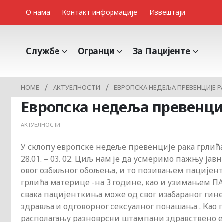
О нама
Контакт информације
Извештаји
Службе
Огранци
За Пацијенте
HOME
АКТУЕЛНОСТИ
ЕВРОПСКА НЕДЕЉА ПРЕВЕНЦИЈЕ Р
Европска недеља превенци
АКТУЕЛНОСТИ
У склопу европске недеље превенције рака грлића 
28.01. – 03. 02. Циљ нам је да усмеримо пажњу ј
овог озбиљног обољења, и то позивањем пацијент
грлића материце -на 3 године, као и узимањем П
свака пацијенткиња може од свог изабараног ги
здравља и одговорног сексуалног понашања . Као
располагању разноврсни штампани здравствено е