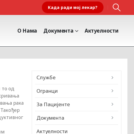
Када ради мој лекар?
О Нама
Документа
Актуелности
Службе
 то од
Огранци
ткривања
ивања рака
За Пацијенте
 Такођер
дуктивног
Документа
Актуелности
им