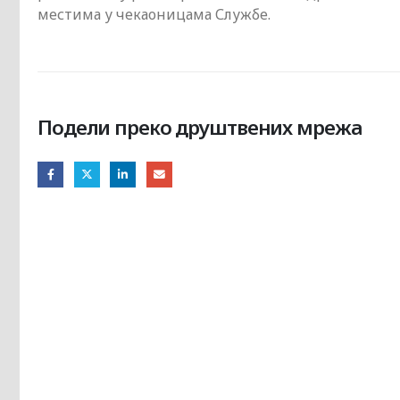
местима у чекаоницама Службе.
Подели преко друштвених мрежа