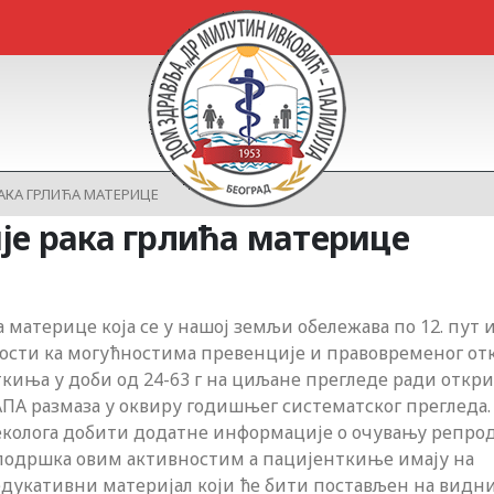
АКА ГРЛИЋА МАТЕРИЦЕ
је рака грлића материце
материце која се у нашој земљи обележава по 12. пут и
авности ка могућностима превенције и правовременог о
киња у доби од 24-63 г на циљане прегледе ради откр
АПА размаза у оквиру годишњег систематског прегледа.
неколога добити додатне информације о очувању репро
 подршка овим активностим а пацијенткиње имају на
дукативни материјал који ће бити постављен на видн