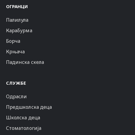
ОГРАНЦИ
Палилула
Карабурма
Борча
Крњача
Падинска скела
СЛУЖБЕ
Одрасли
Предшколска деца
Школска деца
Стоматологија