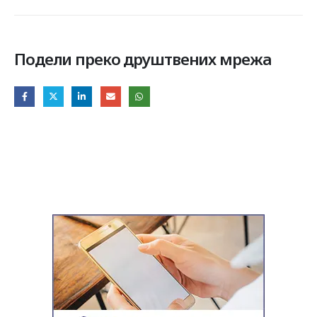
Подели преко друштвених мрежа