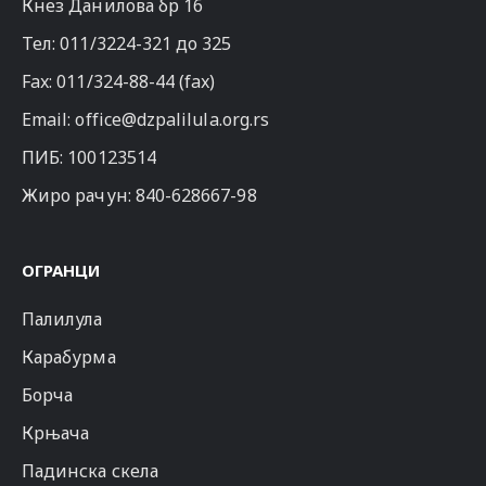
Кнез Данилова бр 16
Тел:
011/3224-321
до 325
Fax: 011/324-88-44 (fax)
Email:
office@dzpalilula.org.rs
ПИБ: 100123514
Жиро рачун: 840-628667-98
ОГРАНЦИ
Палилула
Карабурма
Борча
Крњача
Падинска скела