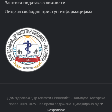
Заштита података о личности
Лице за слободан приступ информацијама
Дом здравља "Др Милутин Ивковић" - Палилула. Ауторска
права 2009-2025. Сва права задржана. Дизајнирано од ❤
Responsive