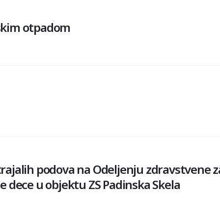
nskim otpadom
trajalih podova na Odeljenju zdravstvene z
te dece u objektu ZS Padinska Skela