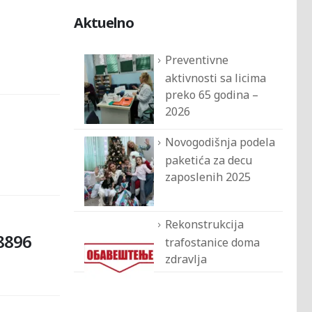
Aktuelno
Preventivne
aktivnosti sa licima
preko 65 godina –
2026
Novogodišnja podela
paketića za decu
zaposlenih 2025
Rekonstrukcija
 8896
trafostanice doma
zdravlja