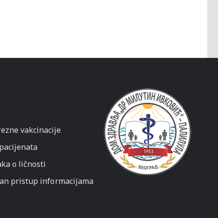
r
ezne vakcinacije
 pacijenata
ka o ličnosti
dan pristup informacijama