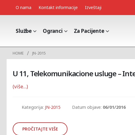
O nama
Kontakt informacije
Izveštaji
Službe
Ogranci
Za Pacijente
HOME
JN-2015
U 11, Telekomunikacione usluge – Int
(više…)
Kategorija:
JN-2015
Datum objave:
06/01/2016
PROČITAJTE VIŠE