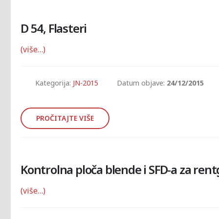
D 54, Flasteri
(više…)
Kategorija:
JN-2015
Datum objave:
24/12/2015
PROČITAJTE VIŠE
Kontrolna ploča blende i SFD-a za rentg
(više…)