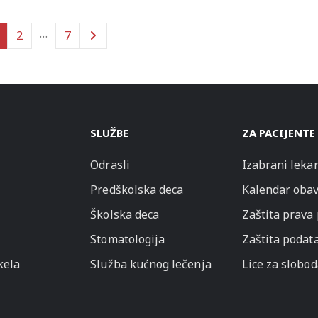
…
2
7
SLUŽBE
ZA PACIJENTE
Odrasli
Izabrani leka
Predškolska deca
Kalendar obav
Školska deca
Zaštita prava
Stomatologija
Zaštita podata
kela
Služba kućnog lečenja
Lice za slobo