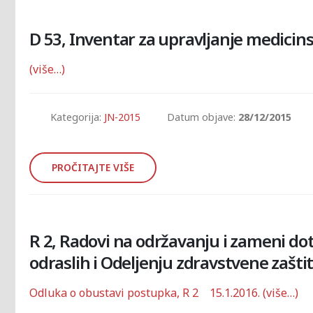
D 53, Inventar za upravljanje medici
(više…)
Kategorija:
JN-2015
Datum objave:
28/12/2015
PROČITAJTE VIŠE
R 2, Radovi na održavanju i zameni do
odraslih i Odeljenju zdravstvene zašti
Odluka o obustavi postupka, R 2 15.1.2016.
(više…)