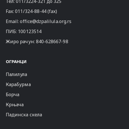
Тел:
011/3224-321
до 325
Fax: 011/324-88-44 (fax)
Email:
office@dzpalilula.org.rs
ПИБ: 100123514
Жиро рачун: 840-628667-98
ОГРАНЦИ
Палилула
Карабурма
Борча
Крњача
Падинска скела