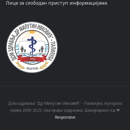
Лице за слободан приступ информацијама
Дом здравља "Др Милутин Ивковић" - Палилула. Ауторска
права 2009-2025. Сва права задржана. Дизајнирано од ❤
Responsive