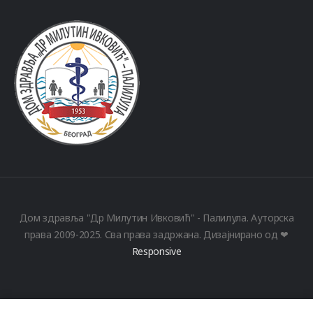
Дом здравља "Др Милутин Ивковић" - Палилула. Ауторска
права 2009-2025. Сва права задржана. Дизајнирано од ❤
Responsive