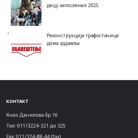
децу запослених 2025
Реконструкција трафостанице
дома здравља
КОНТАКТ
Кнез Данилова бр 16
Тел:
011/3224-321
до 325
Fax: 011/324-88-44 (fax)