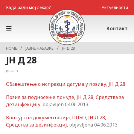
Када ради мој лекар?
Актуелности
Контакт
HOME
ЈАВНЕ НАБАВКЕ
ЈН Д 28
ЈН Д 28
ЈН-2013
Обавештење о исправци датума у позиву, ЈН Д 28
Позив за подносење понуде, ЈН Д 28, Средства за
дезинфекцију
, objavljen 04.06.2013.
Конкурсна документација, ППБО, ЈН Д 28,
Средства за дезинфекциј
, objavljena 04.06.2013.