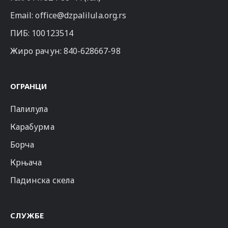
Email:
office@dzpalilula.org.rs
ПИБ: 100123514
Жиро рачун: 840-628667-98
ОГРАНЦИ
Палилула
Карабурма
Борча
Крњача
Падинска скела
СЛУЖБЕ