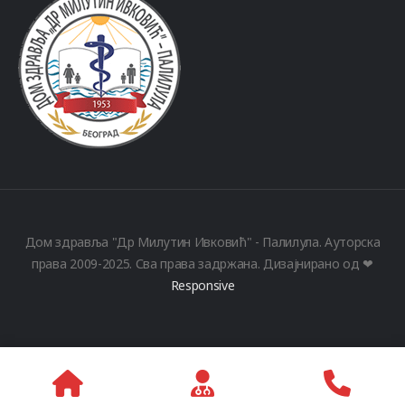
Дом здравља "Др Милутин Ивковић" - Палилула. Ауторска
права 2009-2025. Сва права задржана. Дизајнирано од ❤
Responsive