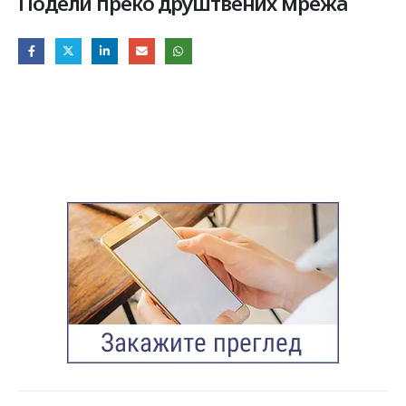
Подели преко друштвених мрежа