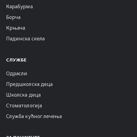
Карабурма
Борча
Крњача
Падинска скела
СЛУЖБЕ
Одрасли
Предшколска деца
Школска деца
Стоматологија
Служба кућног лечења