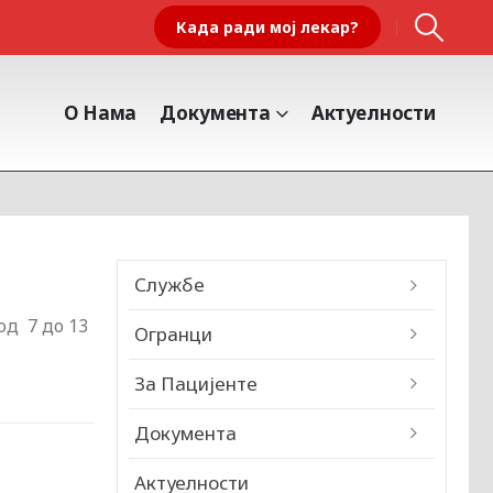
Када ради мој лекар?
О Нама
Документа
Актуелности
Службе
од 7 до 13
Огранци
За Пацијенте
Документа
Актуелности