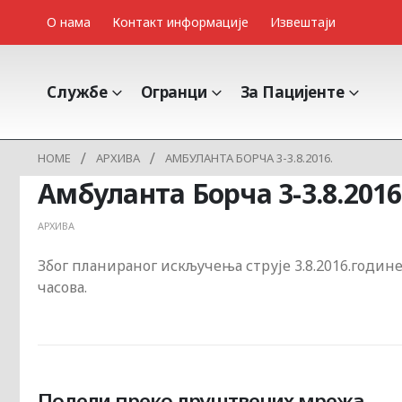
О нама
Контакт информације
Извештаји
Службе
Огранци
За Пацијенте
HOME
АРХИВА
АМБУЛАНТА БОРЧА 3-3.8.2016.
Амбуланта Борча 3-3.8.2016
АРХИВА
Због планираног искључења струје 3.8.2016.године 
часова.
Подели преко друштвених мрежа