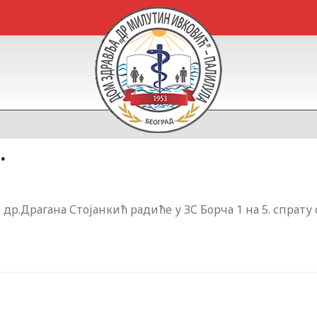
.
др.Драгана Стојанкић радиће у ЗС Борча 1 на 5. спрату 