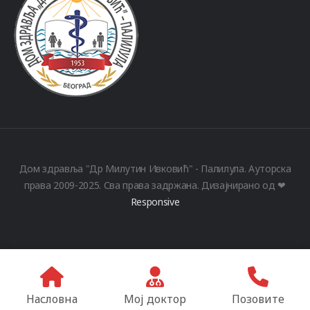
Дом здравља "Др Милутин Ивковић" - Палилула. Ауторска
права 2009-2025. Сва права задржана. Дизајнирано од ❤
Responsive
Насловна
Мој доктор
Позовите