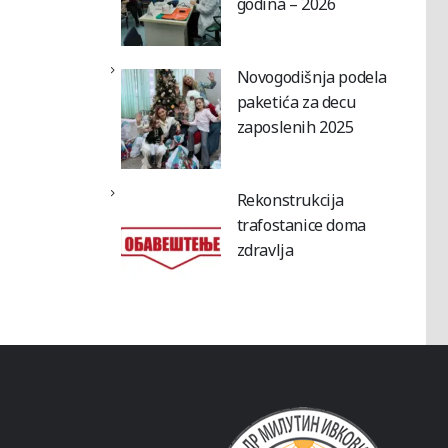
godina – 2026
Novogodišnja podela
paketića za decu
zaposlenih 2025
Rekonstrukcija
trafostanice doma
zdravlja