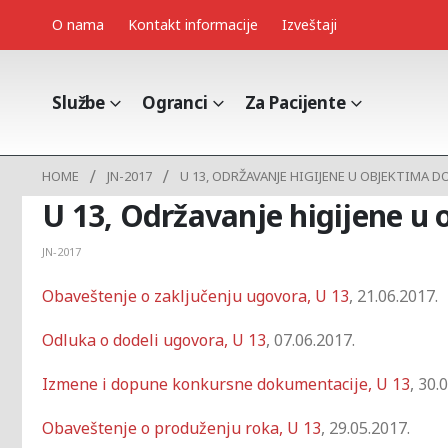
O nama
Kontakt informacije
Izveštaji
Službe
Ogranci
Za Pacijente
HOME
JN-2017
U 13, ODRŽAVANJE HIGIJENE U OBJEKTIMA D
U 13, Održavanje higijene u
JN-2017
Obaveštenje o zaključenju ugovora, U 13
, 21.06.2017.
Odluka o dodeli ugovora, U 13
, 07.06.2017.
Izmene i dopune konkursne dokumentacije, U 13
, 30.
Obaveštenje o produženju roka, U 13
, 29.05.2017.