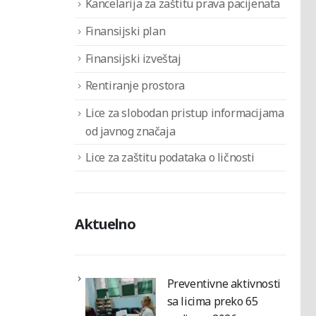
Kancelarija za zaštitu prava pacijenata
Finansijski plan
Finansijski izveštaj
Rentiranje prostora
Lice za slobodan pristup informacijama
od javnog značaja
Lice za zaštitu podataka o ličnosti
Aktuelno
Preventivne aktivnosti
sa licima preko 65