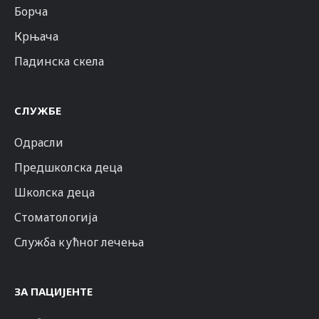
Борча
Крњача
Падинска скела
СЛУЖБЕ
Одрасли
Предшколска деца
Школска деца
Стоматологија
Служба кућног лечења
ЗА ПАЦИЈЕНТЕ