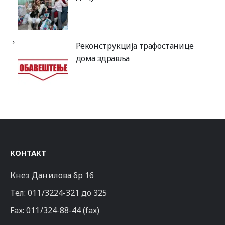
Реконструкција трафостанице
дома здравља
КОНТАКТ
Кнез Данилова бр 16
Тел:
011/3224-321
до 325
Fax: 011/324-88-44 (fax)