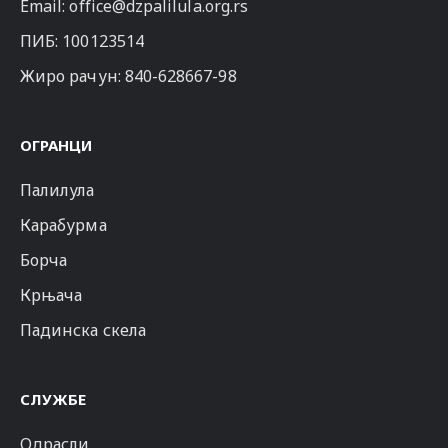
Email:
office@dzpalilula.org.rs
ПИБ: 100123514
Жиро рачун: 840-628667-98
ОГРАНЦИ
Палилула
Карабурма
Борча
Крњача
Падинска скела
СЛУЖБЕ
Одрасли