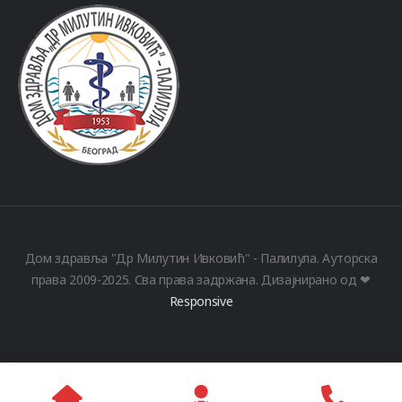
Дом здравља "Др Милутин Ивковић" - Палилула. Ауторска
права 2009-2025. Сва права задржана. Дизајнирано од ❤
Responsive